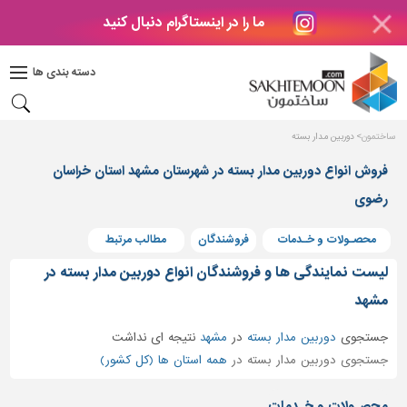
ما را در اینستاگرام دنبال کنید
دکوراسیون
داخلی
دسته بندی ها
بتن
و
فراورده
ساختمون
دوربین مدار بسته
های
بتنی
فروش انواع دوربین مدار بسته در شهرستان مشهد استان خراسان
رضوی
درب
و
پنجره
محصـولات و خـدمات
فروشندگان
مطالب مرتبط
مصالح
لیست نمایندگی ها و فروشندگان انواع دوربین مدار بسته در
ساختمانی
مشهد
پله،
جستجوی
دوربین مدار بسته
در
مشهد
نتیجه ای نداشت
نرده
و
جستجوی دوربین مدار بسته در
همه استان ها (کل کشور)
حفاظ
محصـولات و خـدمات