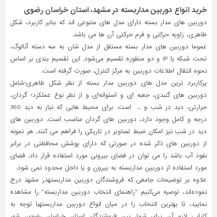
خرید انواع دوربین مداربسته در مشهد، استان خراسان رضوی
دوربین های مدار بسته دارای مدل های متنوعی اند که بنابر کاربرد، شکل
ظاهری، زاویه حرکتی و فرم حرکتی آن ها می باشد.
عموما دوربین های مدار بسته مستقل از مدل شان به سه دسته آنالوگ،
تحت شبکه یا
IP
و دو منظوره تقسیم می‌شود. این تقسیم بندی بر اساس
نحوه انتقال اطلاعات دوربین به مرکز کنترل، صورت گرفته است.
پرکاربرد ترین مدل های دوربین مدار بسته از نظر شکل ظاهری؛شامل
دوربین های گنبدی، جعبه ای و استوانه‌ای و از نظر نوع عملکرد؛ گردان،
حرارتی، دید در شب و .. است. برای محیط هایی که نیاز به دید 360
درجه و کامل وجود دارد، دوربین های گردان مناسب است. دوربین های
دید در شب نیز امکان ضبط تصاویر در تاریکی را فراهم می کنند. هر نمونه
از دوربین های ذکر شده در صورتی که دارای پوشش محافظتی در برابر
نفوذ آب باشد را می توان در فضای بیرونی مورد استفاده قرار داد. فضای
مورد استفاده از دوربین مداربسته به بیرون و یا داخل محدود نمی شود.
علاوه بر توضیحات جامعی که فروشندگان دوربین مداربستهدر مشهد درج
نموده‌اند، توصیه می‌کنیم "راهنمای انتخاب دوربین مداربسته" را مشاهده
نمایید، تا بهترین انتخاب را در میان انواع دوربین مداربستهبا توجه به
کارایی لازم آن برای شما، بین فروشندگان استان خراسان رضوی، شهر