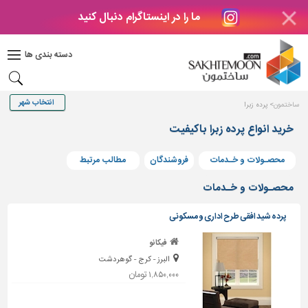
ما را در اینستاگرام دنبال کنید
دکوراسیون
داخلی
دسته بندی ها
بتن
و
فراورده
ساختمون
پرده زبرا
های
بتنی
خرید انواع پرده زبرا باکیفیت
درب
محصـولات و خـدمات
فروشندگان
مطالب مرتبط
و
پنجره
محصـولات و خـدمات
مصالح
پرده شید افقی طرح اداری و مسکونی
ساختمانی
پله،
فیکانو
نرده
البرز - کرج - گوهردشت
و
۱,۸۵۰,۰۰۰ تومان
حفاظ