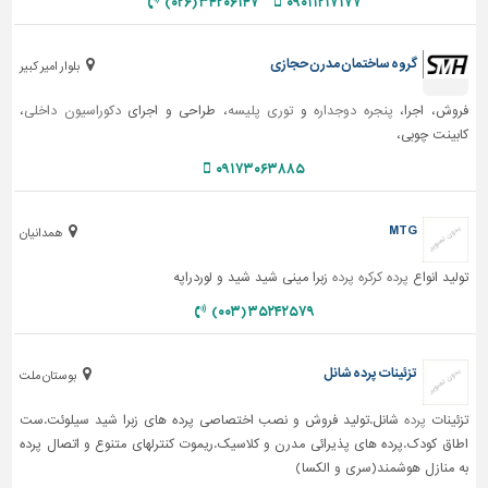
۳۴۲۰۶۱۴۷ (۰۲۶)
۰۹۰۱۱۲۱۷۱۷۷
گروه ساختمان مدرن حجازی
بلوار امیر کبیر
فروش، اجرا،
پنجره دوجداره
و
توری پلیسه
، طراحی و اجرای
دکوراسیون داخلی
،
کابینت چوبی،
۰۹۱۷۳۰۶۳۸۸۵
MTG
همدانیان
تولید انواع
پرده کرکره
پرده
زبرا مینی شید شید و لوردراپه
۳۵۲۴۲۵۷۹ (۰۰۳)
تزئینات پرده شانل
بوستان ملت
تزئینات
پرده
شانل.تولید فروش و نصب اختصاصی پرده های زبرا شید سیلوئت.ست
اطاق کودک.پرده های پذیرائی مدرن و کلاسیک.ریموت کنترلهای متنوع و اتصال پرده
به منازل هوشمند(سری و الکسا)