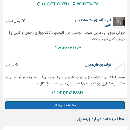
۳۳۷۳۷۴۱۰ (۰۱۳)
۰۹۱۱۲۳۳۵۲۲۶
فروشگاه تزئینات ساختمان
چهارراه ملارد
امین
فروش ترمووال . ماربل شیت .
لوستر
. ابزار قاببندی . کاغذدیواری . چمن و گرین وال .
قرنیز
و
کفپوش
و پارکت
۰۹۱۲۵۸۳۸۹۷۷
تولید پرده‌ای مدرن
بزرگمهر
تولید انواع
پرده کرکره
فلزی
چوب
طبیعی طرح چوب پرفراز متالیک براش .. تولید
بیش از ۸۰۰طرح ورنگ
پرده
زبرا شید رول مینی شید ورتیکال dk
۳۵۲۴۸۸۱۹ (۰۳۱)
مطالب مفید درباره پرده زبرا