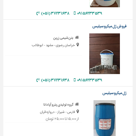
دیوارپوش،
کفپوش
۳۷۲۳۱۶۳۸ (۰۵۱)
۰۹۱۵۶۲۳۳۵۳۹
و
سنگ
فروش ژل میکروسیلیس
سرویس
بتن شیمی زرین
بهداشتی
خراسان رضوی - مشهد - ابوطالب
ابزار،یراق
و
ماشین
آلات
برقی،روشنایی،ایمنی
۰۹۱۵۶۲۳۳۵۳۹
۳۷۲۳۱۶۳۸ (۰۵۱)
محوطه
ژل میکروسیلیس
سازی
و
گروه تولیدی پترو آپادانا
نما
فارس - شیراز - دروازه قران
از ۱۵,۰۰۰ تا ۲۵,۰۰۰ تومان
ساخت
و
ساز