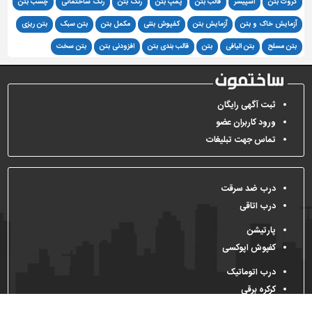
گروت بتن
اسپیسر
قالب بتن
پمپ بتن
رنگ بتن
رنگ ساختمانی
چسب بتن
آزمایش خاک و بتن
آزمایش بتن
کفپوش بتنی
مکمل بتن
بتن سبک
بتن ریزی
بتن مسلح
بتن الیافی
بتن
قالب بندی بتن
افزودنی بتن
بتن سخت
ثبت آگهی رایگان
ورود کاربران عضو
تماس جهت تبلیغات
درب ضد سرقت
درب اتاقی
پارتیشن
کفپوش اپوکسی
درب اتوماتیک
کرکره برقی