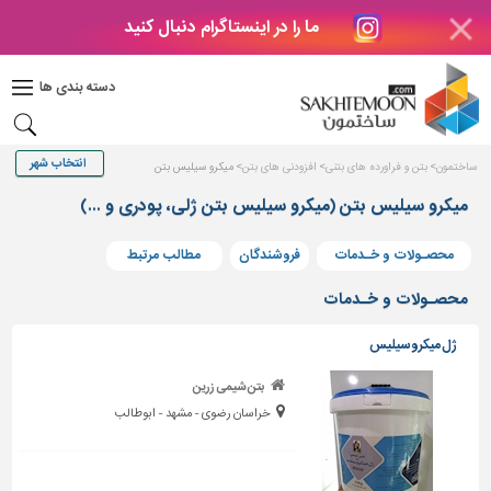
ما را در اینستاگرام دنبال کنید
دکوراسیون
داخلی
دسته بندی ها
بتن
و
فراورده
ساختمون
بتن و فراورده های بتنی
افزودنی های بتن
میکرو سیلیس بتن
های
بتنی
میکرو سیلیس بتن (میکرو سیلیس بتن ژلی، پودری و ...)
درب
محصـولات و خـدمات
فروشندگان
مطالب مرتبط
و
پنجره
محصـولات و خـدمات
مصالح
ژل میکروسیلیس
ساختمانی
پله،
بتن شیمی زرین
نرده
خراسان رضوی - مشهد - ابوطالب
و
حفاظ