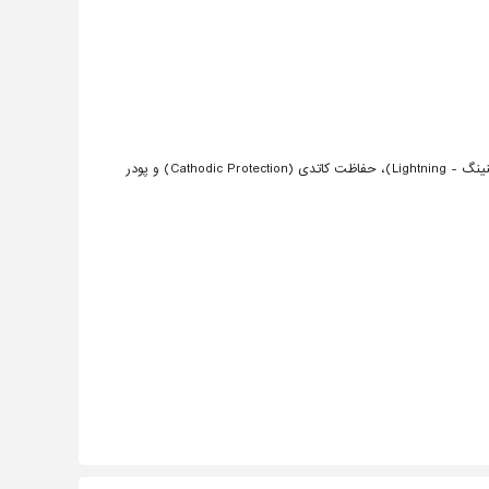
طراحی، تولید، اجرا سیستم های اتصال زمین (ارتینگ - Earthing)، صاعقه گیر (لایتنینگ - Lightning)، حفاظت کاتدی (Cathodic Protection) و پودر