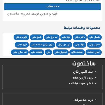
اسکلت فلزی متداول است.
ادامه مطلب
تهیه و تدوین توسط
تحریریه ساختمون
محصولات وخدمات مرتبط
منهول بتنی
باکس بتنی
لوله بتنی
تیر برق بتنی
شمع بتنی
تراورس بتنی
جدول بتنی
بلوک بتنی
تری دی پانل
دیوار پیش ساخته بتنی
تیرچه بتنی
اجرای اسکلت
اسکلت فلزی
کفپوش بتنی
بتن
قطعات بتنی
کف سازی بتنی
ثبت آگهی رایگان
ورود کاربران عضو
تماس جهت تبلیغات
درب ضد سرقت