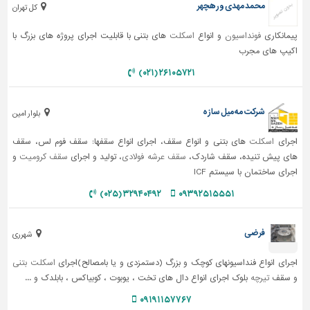
محمد مهدی ورهچهر
کل تهران
پیمانکاری
فونداسیون
و انواع
اسکلت
های بتنی با قابلیت اجرای پروژه های بزرگ با
اکیپ های مجرب
۲۶۱۰۵۷۲۱ (۰۲۱)
شرکت مه میل سازه
بلوار امین
اجرای
اسکلت
های بتنی و انواع سقف، اجرای انواع سقفها: سقف فوم لس، سقف
های پیش تنیده، سقف شاردک،
سقف عرشه فولادی
، تولید و اجرای
سقف کرومیت
و
اجرای ساختمان با سیستم ICF
۳۲۹۴۰۴۹۲ (۰۲۵)
۰۹۳۹۲۵۱۵۵۵۱
فرضی
شهرری
اجرای انواع فنداسیونهای کوچک و بزرگ (دستمزدی و یا بامصالح)اجرای
اسکلت بتنی
و سقف
تیرچه
بلوک اجرای انواع دال های تخت ، یوبوت ، کوبیاکس ، بابلدک و ...
۰۹۱۹۱۱۵۷۷۶۷