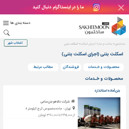
ما را در اینستاگرام دنبال کنید
دکوراسیون
داخلی
دسته بندی ها
بتن
و
فراورده
ساختمون
ساخت و ساز
اجرای اسکلت
اسکلت بتنی
های
بتنی
اسکلت بتنی (اجرای اسکلت بتنی)
درب
محصـولات و خـدمات
فروشندگان
مطالب مرتبط
و
پنجره
محصـولات و خـدمات
مصالح
بتن آماده استاندارد
ساختمانی
پله،
شرکت دالاهو بتن ساعی
نرده
تهران - جاده مخصوص کرج کیلومتر ۸
و
از ۲۴۵,۰۰۰ تا ۳۷۰,۰۰۰ تومان
حفاظ