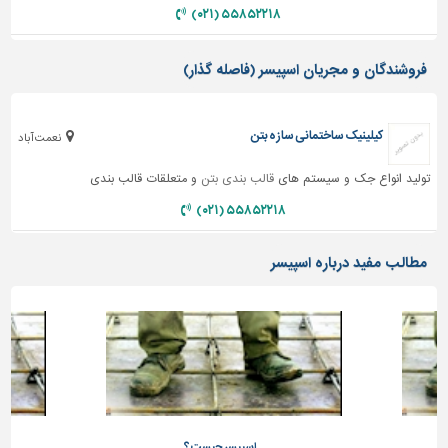
دیوارپوش،
۵۵۸۵۲۲۱۸ (۰۲۱)
کفپوش
و
فروشندگان و مجریان اسپیسر (فاصله گذار)
سنگ
سرویس
بهداشتی
کیلینیک ساختمانی سازه بتن
نعمت آباد
ابزار،یراق
تولید انواع جک و سیستم های
قالب بندی بتن
و متعلقات قالب بندی
و
ماشین
۵۵۸۵۲۲۱۸ (۰۲۱)
آلات
مطالب مفید درباره اسپیسر
برقی،روشنایی،ایمنی
محوطه
سازی
و
نما
ساخت
و
ساز
اسپیسر چیست؟