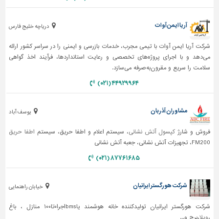
آریا ایمن آوات
دریاچه خلیج فارس
شرکت آریا ایمن آوات با تیمی مجرب، خدمات بازرسی و ایمنی را در سراسر کشور ارائه
می‌دهد و با اجرای پروژه‌های تخصصی و رعایت استانداردها، فرآیند اخذ گواهی
سلامت را سریع و مقرون‌به‌صرفه می‌سازد.
۴۴۹۲۹۹۶۴ (۰۲۱)
مشاوران آذربان
یوسف آباد
فروش و شارژ
کپسول آتش نشانی
، سیستم اعلام و اطفا حریق، سیستم
اطفا حریق
FM200، تجهیزات آتش نشانی، جعبه آتش نشانی
۸۷۷۶۱۶۸۵ (۰۲۱)
شرکت هورگستر ایرانیان
خیابان راهنمایی
شرکت هورگستر ایرانیان تولیدکننده خانه هوشمند یاbmsاجرا۰تا۱۰۰ منازل ، باغ
،
ویلا
،برج و...