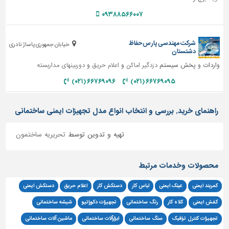
۰۹۳۸۸۵۶۶۰۰۷
شرکت مهندسی پارس حفاظ
خیابان جمهوری پاساژ نادری
دشتستان
واردات و پخش سیستم
دزدگیر اماکن
و
اعلام حریق
و
دوربینهای مداربسته
۶۶۷۶۹۰۹۶ (۰۲۱)
۶۶۷۶۹۰۹۵ (۰۲۱)
راهنمای خرید, بررسی و انتخاب انواع مدل تجهیزات ایمنی ساختمانی
تهیه و تدوین توسط
تحریریه ساختمون
محصولات وخدمات مرتبط
کمربند ایمنی
عینک ایمنی
لباس کار
دستکش کار
اعلام حریق
دستکش ایمنی
کفش ایمنی
کلاه کار
رنگ ساختمانی
تجهیزات دکوراتیو
شیشه ساختمانی
تجهیزات کنترل ترافیک
سنگ ساختمانی
ابزارآلات ساختمانی
ماشین آلات ساختمانی