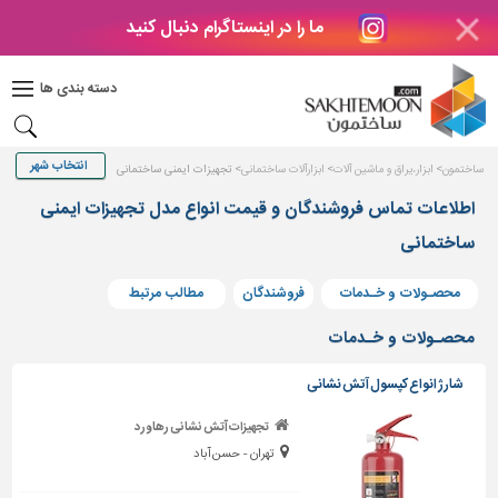
ما را در اینستاگرام دنبال کنید
دکوراسیون
داخلی
دسته بندی ها
بتن
و
فراورده
ساختمون
ابزار،یراق و ماشین آلات
ابزارآلات ساختمانی
تجهیزات ایمنی ساختمانی
های
بتنی
اطلاعات تماس فروشندگان و قیمت انواع مدل تجهیزات ایمنی
ساختمانی
درب
و
پنجره
محصـولات و خـدمات
فروشندگان
مطالب مرتبط
مصالح
محصـولات و خـدمات
ساختمانی
شارژ انواع کپسول آتش نشانی
پله،
نرده
تجهیزات آتش نشانی رهاورد
و
تهران - حسن آباد
حفاظ