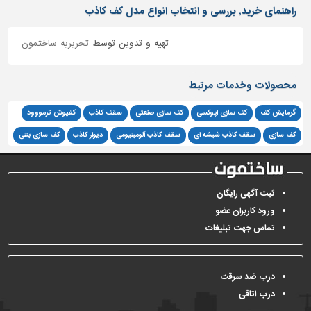
راهنمای خرید, بررسی و انتخاب انواع مدل کف کاذب
تهیه و تدوین توسط
تحریریه ساختمون
محصولات وخدمات مرتبط
گرمایش کف
کف سازی اپوکسی
کف سازی صنعتی
سقف کاذب
کفپوش ترمووود
کف سازی
سقف کاذب شیشه ای
سقف کاذب آلومینیومی
دیوار کاذب
کف سازی بتنی
ثبت آگهی رایگان
ورود کاربران عضو
تماس جهت تبلیغات
درب ضد سرقت
درب اتاقی