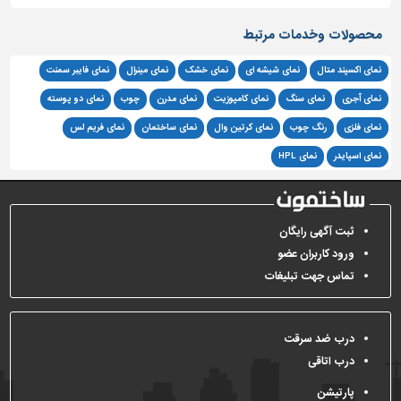
محصولات وخدمات مرتبط
نمای اکسپند متال
نمای شیشه ای
نمای خشک
نمای مینرال
نمای فایبر سمنت
نمای آجری
نمای سنگ
نمای کامپوزیت
نمای مدرن
چوب
نمای دو پوسته
نمای فلزی
رنگ چوب
نمای کرتین وال
نمای ساختمان
نمای فریم لس
نمای اسپایدر
نمای HPL
ثبت آگهی رایگان
ورود کاربران عضو
تماس جهت تبلیغات
درب ضد سرقت
درب اتاقی
پارتیشن