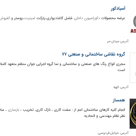
آسیادکور
عرضه محصولات
دکوراسیون داخلی
شامل کاغذدیواری،پارکت
لمینیت
،پوستر و
کفپوش
آدرس:
میدان حر
گروه نقاشی ساختمانی و صنعتی ۷۷
مجری انواع رنگ های صنعتی و ساختمانی و نما گروه اجرایی جوان منظم متعهد کام
است
آدرس:
الهیه
همساز
انجام کلیه کارهای ساختمانی اعم از : سفت کاری ، نازک کاری، تخریب ،
بازسازی
، ساخ
نظر نظام مهندسی و اتحادیه
آدرس:
خیابان فردوسی