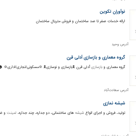
نوآوران تکوین
ارائه خدمات صفر تا صد ساختمان و فروش متریال ساختمان
آدرس:
وحید
گروه معماری و بازسازی آدلی قرن
گروه معماری و
بازسازی
آدلی قرن 🎗بازسازی و نوسازی🎗 💢مسکونی/تجاری/اداری💢 🏚
آدرس:
سعادت آباد
شیشه نمازی
تولید، فروش و اجرای انواع
شیشه
های ساختمانی، دو جداره، چند جداره،
لمینت
و ضد