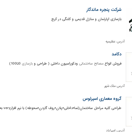
شرکت پنجره ماندگار
بازسازی اپارتمان و منازل قدیمی و کلنگی در کرج
آدرس:
عظیمیه
دکامد
فروش انواع
مصالح ساختمانی
ودکوراسیون داخلی ( طراحی و
بازسازی
0تا100)
آدرس:
ملک شهر
گروه معماری اسپرلوس
طراحی کلیه مراحل ساختمان(نما*داخلی*پلان*روف گاردن*محوطه) با نرم افزارvery به صورت فایل سه بعدی با 60 درصد تخفیف
آدرس:
امیراباد