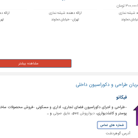
ه:
شیشه نمازی
ارائه دهنده:
شیشه نمازی
ارائه د
یابان دماوند
تهران - خیابان دماوند
تهرا
ریان طراحی و دکوراسیون داخلی
فیکانو
-طراحی و اجرای دکوراسیون فضای تجاری، اداری و مسکونی -فروش محصولات ساختم
پوستر و کاغذدیواری،
دیوارپوش
pvc،
عایق صوتی
و ..
شماره های تماس
آدرس:
گوهردشت