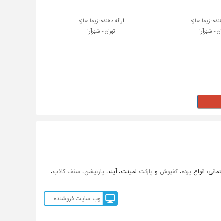
هنده:
زیما سازه
ارائه دهنده:
زیما سازه
ن - شهرآرا
تهران - شهرآرا
انی: انواع
پرده
،
کفپوش
و
پارکت
لمینت، آینه،
پارتیشن
،
سقف کاذب
،
وب سایت فروشنده