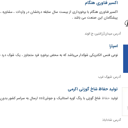
اکسیر فناوری هنگام
اکسیر فناوری هنگام با برخورداری از بیست سال سابقه درخشان در واردات ، مشاوره 
پیشگامان این صنعت می باشد .
آدرس:
میدان آرژانتین-خ الوند
اسپارا
نوعی فنس الکتریکی شوکدار می‌باشد که به محض برخورد فرد متجاوز ، یک شوک درد ن
آدرس:
شهرک غرب
تولید حفاظ شاخ گوزنی اکرمی
تولید
حفاظ
شاخ گوزنی با رنگ کوره استاتیک و جوشco2 ارسال به سراسر کشور بدون واسطه
آدرس:
شاداباذ