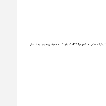
طراحی ،فروش ومجری سیستم های حفاظت دربرابرصاعقه ،فروش صاعقه گیرهای الکترونیک خازنی فرانسویOMEGA،ارتینگ و همبندی،سرج ارستر های