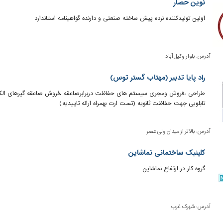
نوین حصار
اولین تولیدکننده نرده پیش ساخته صنعتی و دارنده گواهینامه استاندارد
آدرس:
بلوار وکیل آباد
راد پایا تدبیر (مهتاب گستر توس)
تابلویی جهت حفاظت ثانویه (تست ارت بهمراه ارائه تاییدیه)
آدرس:
بالاتر از میدان ولی عصر
کلینیک ساختمانی نماشاین
گروه کار در ارتفاع نماشاین
آدرس:
شهرک غرب