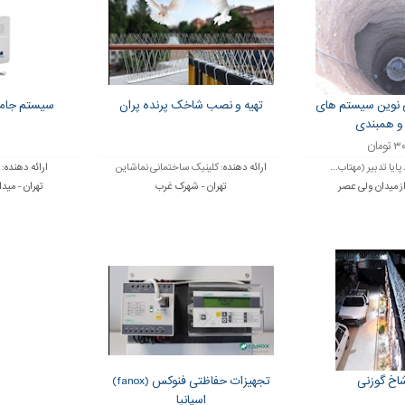
ی نوین سیستم های
تهیه و نصب شاخک پرنده پران
سیستم جامع
 و همبندی
ومان
 پایا تدبیر (مهتاب...
ارائه دهنده:
کلینیک ساختمانی نماشاین
ارائه دهنده:
 از میدان ولی عصر
تهران - شهرک غرب
تهران - میدا
اخ گوزنی
تجهیزات حفاظتی فنوکس (fanox)
اسپانیا