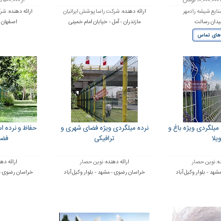
از ۵۰۰,۰۰۰ تا ۱۶,۰۰۰,۰۰۰ تومان
ایع شیشه رادمهر
ارائه دهنده:
شرکت راسا پوشش ایرانیان
ارائه دهنده:
شرک
میدان رسالت
مازندران - آمل - خیابان امام خمینی
اصفهان
های تماس
میلگردی ویژه باغ و
نرده میلگردی ویژه فضای شهری و
حفاظ و نرده اس
یلا
ترافیکی
فضا
ه:
نوین حصار
ارائه دهنده:
نوین حصار
ارائه ده
هد - بلوار وکیل آباد
خراسان رضوی - مشهد - بلوار وکیل آباد
خراسان رضوی - م