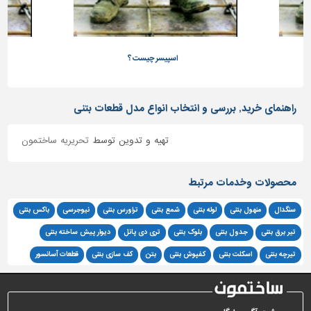
اسپیسر چیست؟
راهنمای خرید, بررسی و انتخاب انواع مدل قطعات بتنی
تهیه و تدوین توسط
تحریریه ساختمون
محصولات وخدمات مرتبط
سنگدال
منهول بتنی
لوله بتنی
شمع بتنی
تراورس بتنی
نیوجرسی
باکس بتنی
تیر برق بتنی
جدول بتنی
بلوک بتنی
تری دی پانل
دیوار پیش ساخته بتنی
تیرچه بتنی
اسکلت بتنی
کفپوش بتنی
بتن
کف سازی بتنی
قطعات آسانسور