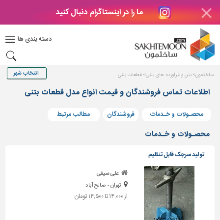
ما را در اینستاگرام دنبال کنید
دکوراسیون
داخلی
دسته بندی ها
بتن
و
فراورده
ساختمون
بتن و فراورده های بتنی
قطعات بتنی
های
بتنی
اطلاعات تماس فروشندگان و قیمت انواع مدل قطعات بتنی
درب
محصـولات و خـدمات
فروشندگان
مطالب مرتبط
و
پنجره
محصـولات و خـدمات
مصالح
تولید سرجک قابل تنظیم
ساختمانی
پله،
علی سیفی
نرده
تهران - صالح آباد
و
از ۱۴,۰۰۰ تا ۱۴,۵۰۰ تومان
حفاظ