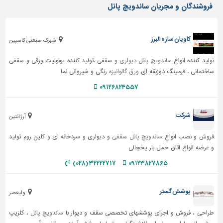
فروشندگان و مجریان ساندویچ پانل
کاویان سازه البرز
شهرک صنعتی کاسپین
تولید کننده انواع
ساندویچ پانل دیواری
و سقفی . تولید کننده یونولیت ورقی و سقفی
ساختمانی . فرمینگ ذوزنقه ای
ورق گالوانیزه
رنگی و شیروانی نما
۰۹۱۲۶۸۲۴۵۵۷
شرکت
آرژانتین
فروش و نصب انواع
ساندویچ پانل سقفی
و دیواری و سردخانه ای و کلین روم تولید
و عرضه انواع اتاق حمل بار یخچالی
۳۲۲۲۲۷۱۷ (۰۲۸)
۰۹۱۲۳۸۲۷۸۶۵
پوشش گستر
ولیعصر
طراحی ، فروش و اجرای پوششهای تخصصی سقف و دیوار با
ساندویچ پانل
، کلزیپ