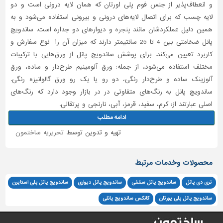
و انعطاف‌پذیر از جنس فوم پلی اورتان که همان لایه درونی است و دو
لایه چسب که برای اتصال لایه‌های درونی و بیرونی استفاده می‌شود و به
همین دلیل عملکردشان ‌مانند
پنجره
و دیوارهای دو جداره است. ساندویچ
پانل‌ ضخامتی بین 4 تا 25 سانتیمتر دارند که میزان آن را نوع سفارش و
کاربرد تعیین می‌کند. برای پوشش ساندویچ پانل از ورق‌هایی با ترکیبات
مختلف استفاده می‌شود، از جمله: ورق آلومینیم طرح‌دار و ساده، ورق
آلوزینک ساده و طرح‌دار رنگی، دو رو یا یک رو ورق گالوانیزه رنگی.
ساندویچ پانل به رنگ‌های متفاوتی در در بازار وجود دارد که رنگ‌های
اصلی عبارتند از: کرم، سفید، قرمز، آبی، نارنجی و پرتقالی.
ادامه مطلب
تهیه و تدوین توسط
تحریریه ساختمون
محصولات وخدمات مرتبط
تری دی پانل
ساندویچ پانل سقفی
ساندویچ پانل دیواری
ساندویچ پانل پلی استایرن
ساندویچ پانل پلی یورتان
کانکس ساندویچ پانلی