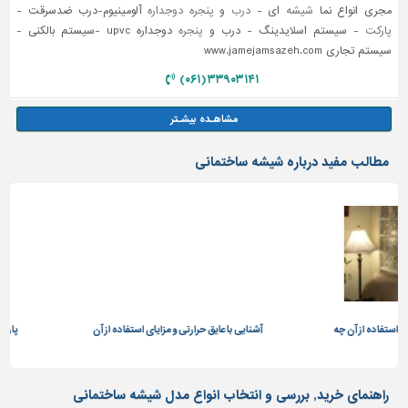
مجری انواع نما
شیشه
ای -
درب
و
پنجره دوجداره
آلومینیوم-درب ضدسرقت -
پارکت
- سیستم اسلایدینگ - درب و
پنجره
دوجداره upvc -سیستم بالکنی -
سیستم تجاری www.jamejamsazeh.com
۳۳۹۰۳۱۴۱ (۰۶۱)
مطالب مفید درباره شیشه ساختمانی
ده از آن چه
آشنایی با عایق حرارتی و مزایای استفاده از آن
پارتیشن پا
راهنمای خرید, بررسی و انتخاب انواع مدل شیشه ساختمانی