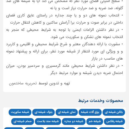
• سطح امنیتی فضای مورد نظر که مشخص می کند آیا به شیشه های ضد
گلوله، ضد ضربه و ضد حرارت نیاز است و یا نه
• انتخاب نمونه های دو و یا چند جداره در راستای عایق کاری فضای
داخلی در برابر صوت و حرارت برا آرامش ساکنین و کاهش انتقال حرارت
• در نظر داشتن الزامات ایمنی با توجه به شرایط محیطی که منجر به
انتخاب نمونه های نشکن و سکوریت می شود.
• مشورت با ارائه دهندگان معتبر و شرح شرایط محیطی و اقلیمی و کاربرد
و و ویژگی ای مورد انتظار از شیشه مورد نظر، برای ارائه و پیشنهاد نمونه
های مناسب در بازار
• در نظر داشتن شرایط محیطی مانند گرمسیری و سردسیر بودن، میزان
احتمال ضربه دیدن شیشه و موارد مرتبط دیگر
تهیه و تدوین توسط
تحریریه ساختمون
محصولات وخدمات مرتبط
بالکن شیشه ای
یراق آلات شیشه
نمای شیشه ای
بلوک شیشه ای
شیشه سکوریت
شیشه رفلکس
شیشه خم
شیشه دو جداره
شیشه سند بلاست
حمام شیشه ای