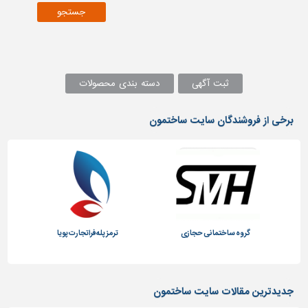
دیوارپوش،
جستجو
کفپوش
و
سنگ
سرویس
ثبت آگهی
دسته بندی محصولات
بهداشتی
ابزار،یراق
برخی از فروشندگان سایت ساختمون
و
ماشین
آلات
برقی،روشنایی،ایمنی
محوطه
سازی
گروه ساختمانی حجازی
ترمز پله فراتجارت پویا
و
نما
ساخت
و
جدیدترین مقالات سایت ساختمون
ساز