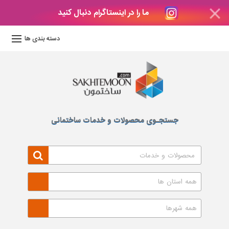
ما را در اینستاگرام دنبال کنید
دکوراسیون
داخلی
دسته بندی ها
بتن
و
فراورده
های
بتنی
درب
جستجـوی محصولات و خدمات ساختمانی
و
پنجره
مصالح
ساختمانی
پله،
همه استان ها
نرده
و
همه شهرها
حفاظ