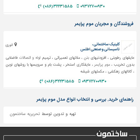
دیوارپوش،
۳۲۲۳۱۵۸۵ (۰۸۶)
۰۹۳۷۲۷۰۰۹۳۰
کفپوش
و
سنگ
فروشندگان و مجریان موم پرایمر
سرویس
بهداشتی
کلینیک ساختمانی ،
انوری
تاسیساتی و صنعتی اطلس
ابزار،یراق
عایقهای رطوبتی ، افزودنیهای
بتن
، ملاتهای تعمیراتی ، ترمیم
لوله و اتصالات
فاضلابی
و
ماشین
بدون تخریب ،
موم پرایمر
، عایقکاری استخر ، پشت بام و سرویسها با روشهای نوین
آلات
، کانالهای زهکشی ، مکملهای شیشه
۳۲۲۳۱۵۸۵ (۰۸۶)
۰۹۳۷۲۷۰۰۹۳۰
برقی،روشنایی،ایمنی
محوطه
راهنمای خرید, بررسی و انتخاب انواع مدل موم پرایمر
سازی
و
تهیه و تدوین توسط
تحریریه ساختمون
نما
ساخت
و
ساز