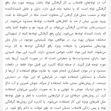
آب در لوله‌های فاضلاب بر اثر گرفتگی لوله باشد، پروسه مورد نیاز رفع
گرفتگی لوله است که با تخلیه چاه فرق دارد. دلیل و عامل انسدادکننده
لوله بر حسب محل قرار گرفتن آن متفاوت است. مثلا در آشپزخانه به علت
ورود چربی بیش از حد به کانال‌های فاضلاب، لوله‌ها مسدود می‌شوند. در
سرویس‌های بهداشتی
گرفتگی می‌تواند بر اثر ورود مو و سقوط اشیا باشد
که باعث انسداد لوله‌ها می‌شود. برای رفع گرفتگی لوله‌ها البته از تمهیداتی
مختلف میتوان بهره برد. در مواقعی مواد شیمیایی موجود در بازار مثل
پودرهای مخصوص یا مایعات ویژه رفع گرفتگی
لوله‌
ها به کار برده
می‌شوند. البته این مواد اغلب خواص اسیدی دارند. کاربرد این مواد اسیدی
خود دارای محدودیت‌ها و خطراتی است که در صورت کاربرد آن‌ها باید
مورد توجه قرار گیرند. از جمله اینکه کاربرد این قبیل مواد فقط در دفعات
محدود و در موارد اضطراری انجام شود. به علاوه موقع استفاده از آن‌ها از
ماسک و دستکش استفاده شود. در شرایطی که این مواد در دسترس
نیستند، از روش‌های سنتی مانند استفاده از سرکه، جوش شیرین و آب داغ
با دمای نزدیک جوش به تنهایی و یا به صورت ترکیبی می‌توان استفاده
کرد. در روش‌های حرفه‌ای نیز از ابزارهایی متناسب با قطر و طول لوله‌ها
مثل فنرهای ویژه این کار استفاده می‌شود. با کاربرد این روش‌ها گرفتگی
لوله و پس زدگی فاضلاب ممکن است به طور موقت یا دائم رفع شود. در