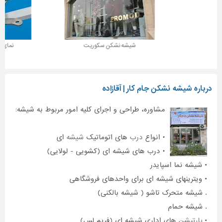
شیشه نشکن سکوریت
نمای اسپایدر شیشه ای
درباره شیشه نشکن جام کار | آقازاده
مشاوره، طراحی و اجرای کلیه امور مربوط به شیشه:
• انواع
درب
های اتوماتیک
شیشه
ای
• درب های شیشه ای (کشویی - لولایی)
• شیشه نما اسپایدر
• ویترینهای شیشه ای برای واحدهای فروشگاهی
. شیشه متحرک تاشو ( شیشه بالکنی)
. شیشه حمام
•
پارتیشن
های اداری شیشه ای (فریم لس)