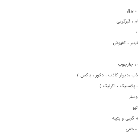
، برق
م
، قیرگونی
رنیز
، کفپوش
، چارچوب
ذب
،
دیوار کاذب
، دکور ، باکس )
 پلاستیک ، اکرلیک )
وستر
یو
 گچی و پتینه
ر مخفی