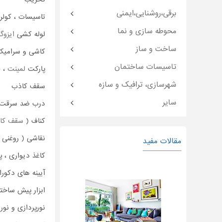
برقی،روشنایی،ایمنی
تاسیسات ، کولر 
محوطه سازی و نما
لوله کشی
ایزوگا
ساخت و ساز
کاشی و سرامیک
تاسیسات ساختمان
پارکت
لمینت
،
ق
شهرسازی، ترافیک و سازه
سقف کاذب
سایر
درب ضد سرقت 
کناف (
سقف کا
نقاشی ( روغنی ،
مقالات مفید
کاغذ دیواری ، پ
آیینه های دکورات
ابزار پیش ساخته
نورپردازی و نو