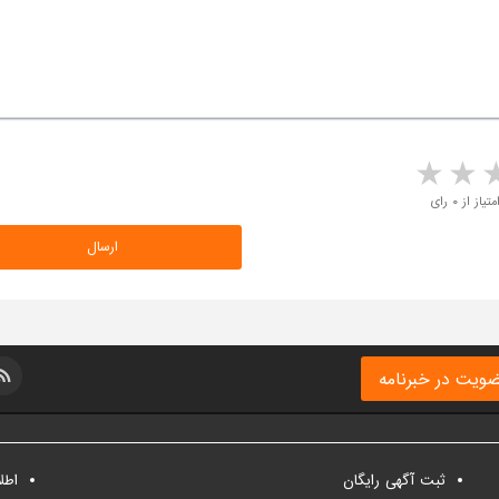
5 stars
4 stars
3 stars
2 sta
متیاز از ۰ رای
ویت در خبرنامه
ثبت آگهی رایگان
اطل