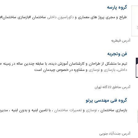
گروه پارسه
طراح و مجری پروژ های معماری و
دکوراسیون داخلی
ساختمان #بازسازی ساختمان#باز
آدرس:
قیطریه
فن وتجربه
تیم ما متشکل از طراحان و کارشناسان آموزش دیده، با سابقه چندین ساله در زمین
داخلی
،
بازسازی
و
نوسازی
و مشاوره در خصوص چیدمان است
آدرس:
مناطق 22 گانه تهران
گروه فنی مهندسی پرتو
بازسازی ساختمان ،
نوسازی
و
تعمیرات ساختمان
، با تامین ابنیه و بدون ابنیه ، مد
آدرس:
جنت آباد جنوبی