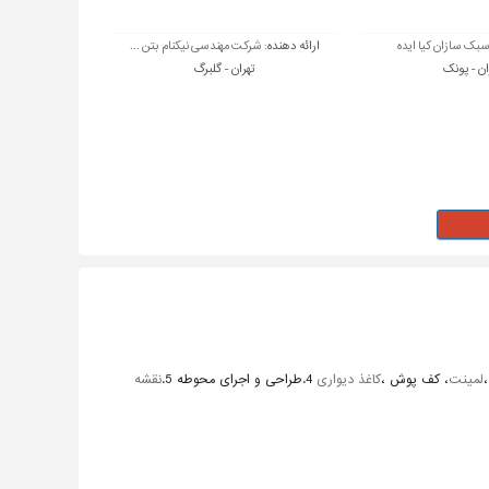
بک سازان کیا ایده
ارائه دهنده:
شرکت مهندسی نیکنام بتن ...
ان - پونک
تهران - گلبرگ
لمینت
، کف پوش ،
کاغذ دیواری
4.طراحی و اجرای محوطه 5.
نقشه