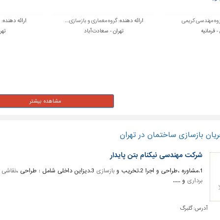
وه مهندسی کریمی
ارائه دهنده:
گروه معماری و بازسازی...
ارائه دهنده:
س
- فرمانیه
تهران - سعادت آباد
تهر
یان بازسازی ساختمان در تهران
شرکت مهندسی نیکنام بتن پایدار
1.مشاوره ،طراحی و اجرا 2.تخریب و
بازسازی
3.دیزاین داخلی شامل : طراحی ،
نقاشی
،
برداری
و .....
آدرس:
گلبرگ