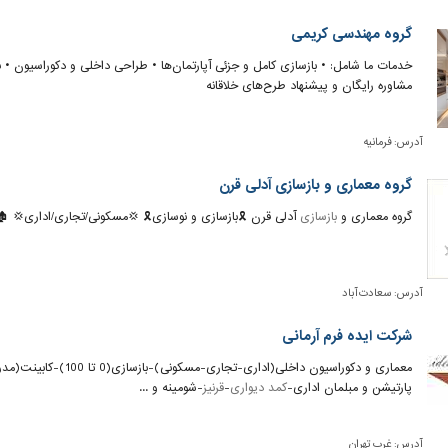
گروه مهندسی کریمی
خدمات ما شامل: • بازسازی کامل و جزئی آپارتمان‌ها • طراحی داخلی و دکوراسیون • ب
مشاوره رایگان و پیشنهاد طرح‌های خلاقانه
آدرس:
فرمانیه
گروه معماری و بازسازی آدلی قرن
گروه معماری و
بازسازی
آدلی قرن 🎗بازسازی و نوسازی🎗 💢مسکونی/تجاری/اداری💢 🏚
آدرس:
سعادت آباد
شرکت ایده فرم آرمانی
معماری و دکوراسیون داخلی(اداری-تجاری-مسکونی)-بازسازی(0 تا 100)-کابینت(مدرن و کلاسیک)لمینیت-
پارتیشن و مبلمان اداری-
کمد دیواری
-
قرنیز
-شومینه و ...
آدرس:
غرب تهران