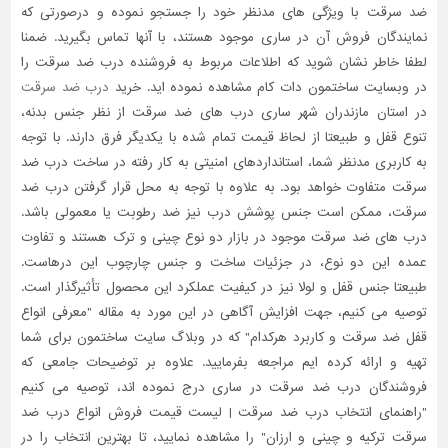
ضد سرقت با ویژگی های مدنظر خود را جستجو نموده و درصورتی که
نمایندگان فروش آن در ساری موجود هستند، با آنها تماس بگیرید. ضمنا
لطفا خاطر نشان شوید که اطلاعات مربوط به فروشنده درب ضد سرقت را
در وبسایت ساختمون دات کام مشاهده نموده اید. خرید
درب ضد سرقت
در استان مازندران شهر ساری درب های ضد سرقت از نظر جنس بدنه،
تنوع قفل و طبیعتا از لحاظ قیمت تمام شده با یکدیگر فرق دارند. با توجه
به کاربری مدنظر شما، استانداردهای امنیتی به کار رفته در ساخت درب ضد
سرقت متفاوت خواهد بود. به علاوه با توجه به محل قرار گرفتن درب ضد
سرقت، ممکن است جنس پوشش درب نیز ضد رطوبت یا معمولی باشد.
درب های ضد سرقت موجود در بازار دو نوع چینی و ترک هستند و تفاوت
عمده این دو نوع، در جزئیات ساخت و جنس چارچوب این درهاست.
طبیعتا جنس قفل و لولا نیز در کیفیت عملکرد این محصول تأثیرگذار است.
توصیه می کنیم، جهت افزایش آگاهی در این مورد به مقاله "معرفی انواع
قفل ضد سرقت و کاربرد هرکدام" که در وبلاگ سایت ساختمون برای شما
تهیه و ارائه کرده ایم مراجعه بفرمایید. علاوه بر توضیحات جامعی که
فروشندگان درب ضد سرقت در ساری درج نموده اند، توصیه می کنیم
"راهنمای انتخاب درب ضد سرقت | لیست قیمت فروش انواع درب ضد
سرقت ترکیه و چینی و ارزان" را مشاهده نمایید، تا بهترین انتخاب را در