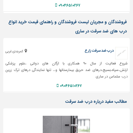
دیوارپوش،
۰۹۰۴۶۵۱۰۲۶۷
کفپوش
و
سنگ
فروشندگان و مجریان لیست فروشندگان و راهنمای قیمت خرید انواع
درب های ضد سرقت در ساری
سرویس
بهداشتی
ابزار،یراق
درب ضد سرقت زارع
کمربندی غربی
و
ماشین
شروع فعالیت از سال ۹۰ همکاری با ارگان های دولتی ،علوم پزشکی
آلات
ارتش،سپاه،بسیج،درهای ضد حریق بیمارستانها و... تنها نمایندگی درهای ترک زرین
درب
سلماس در ساری
برقی،روشنایی،ایمنی
۰۹۰۴۶۵۱۰۲۶۷
محوطه
سازی
مطالب مفید درباره درب ضد سرقت
و
نما
ساخت
و
ساز