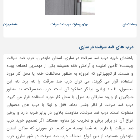
تاسیسات
ساختمان
در ساختمان
بهترین مارک درب ضد سرقت
همه چیز در مو
شهرسازی،
ترافیک
و
درب های ضد سرقت در ساری
سازه
راهنمای خرید درب ضد سرقت در ساری، استان مازندران. درب ضد سرقت
سایر
چیست؟ تأمین امنیت و آرامش خانه همیشه یکی از مهمترین اهداف بوده
و هست. از تجهیزاتی که امروزه به منظور محافظت خانه یا محل کار مورد
استفاده قرار می گیرند، می توان درب ضد سرقت را نام برد. نام این
محصول، تا حد زیادی بیانگر عملکرد آن است. درب ضدسرقت، به منظور
جلوگیری از ورود سارقان به منزل یا محل کار مورد استفاده قرار می گیرد.
درب ضد سرقت از نظر جنس بدنه، قفل و لولا با درب های معمولی
متفاوت است. درب ضد سرقت، مقاومت بالایی در برابر ضربه دارد و برخی
انواع آن در برابر برش و تخریب نیز مقاوم هستند. اگر تصمیم خرید درب
ضد سرقت را دارید به شما توصیه می کنیم، در صورتی که ساکن استان
مازندران هستید، از بین انواع مختلف درب ضد سرقت در شهر ساری درب