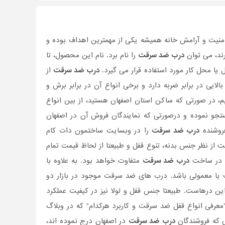
یت و آرامش خانه همیشه یکی از مهمترین اهداف بوده و
رند، می توان
درب ضد سرقت
را نام برد. نام این محصول، تا
ل یا محل کار مورد استفاده قرار می گیرد.
درب ضد سرقت
از
الایی در برابر ضربه دارد و برخی انواع آن در برابر برش و
م، در صورتی که ساکن استان اصفهان هستید، از بین انواع
جو نموده و درصورتی که نمایندگان فروش آن در اصفهان
فروشنده
درب ضد سرقت
را در وبسایت ساختمون دات کام
از نظر جنس بدنه، تنوع قفل و طبیعتا از لحاظ قیمت تمام
ته در ساخت
درب ضد سرقت
متفاوت خواهد بود. به علاوه با
 معمولی باشد. درب های ضد سرقت موجود در بازار دو
 درهاست. طبیعتا جنس قفل و لولا نیز در کیفیت عملکرد
معرفی انواع قفل ضد سرقت و کاربرد هرکدام" که در وبلاگ
ی که فروشندگان
درب ضد سرقت
در اصفهان درج نموده اند،