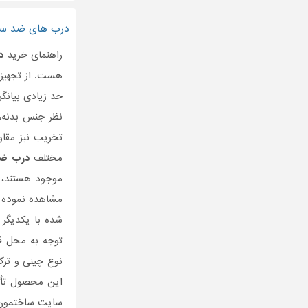
درب های ضد سر
راهنمای خرید
د
هست. از تجهیزا
حد زیادی بیانگ
نظر جنس بدنه،
تخریب نیز مقاو
مختلف
درب ض
موجود هستند، ب
مشاهده نموده 
شده با یکدیگر 
توجه به محل ق
نوع چینی و تر
این محصول تأثی
سایت ساختمون ب