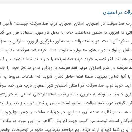
قت در اصفهان
رب ضد سرقت
در اصفهان، استان اصفهان.
درب ضد سرقت
چیست؟ تأمین امن
تی که امروزه به منظور محافظت خانه یا محل کار مورد استفاده قرار می گی
ر عملکرد آن است.
درب ضدسرقت
، به منظور جلوگیری از ورود سارقان به منز
 قفل و لولا با درب های معمولی متفاوت است.
درب ضد سرقت
، مقاومت ب
م هستند. اگر تصمیم خرید
درب ضد سرقت
را دارید به شما توصیه می کنی
د سرقت
در شهر اصفهان
درب ضد سرقت
با ویژگی های مدنظر خود را جست
ا آنها تماس بگیرید. ضمنا لطفا خاطر نشان شوید که اطلاعات مربوط به 
اید. خرید
درب ضد سرقت
در استان اصفهان شهر اصفهان درب های ضد سرقت 
فرق دارند. با توجه به کاربری مدنظر شما، استانداردهای امنیتی به کار رف
رار گرفتن
درب ضد سرقت
، ممکن است جنس پوشش درب نیز ضد رطوبت یا
ک هستند و تفاوت عمده این دو نوع، در جزئیات ساخت و جنس چارچوب این
رگذار است. توصیه می کنیم، جهت افزایش آگاهی در این مورد به مقاله "
رای شما تهیه و ارائه کرده ایم مراجعه بفرمایید. علاوه بر توضیحات جامع