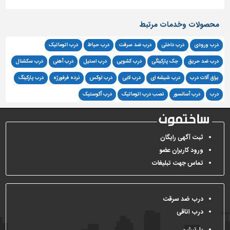
محصولات وخدمات مرتبط
درب ورودی
درب داخلی
درب ضد سرقت
درب حیاط
درب اتوماتیک
درب ضد حریق
جک پارکینگی
درب کشویی
درب استیل
درب آهنی
درب سکشنال
یراق آلات درب
درب شیشه ای
درب لابی
درب لوکس
نرده فرفورژه
درب پارکینگ
درب
درب آسانسور
نصب درب اتوماتیک
درب آکوستیک
ثبت آگهی رایگان
ورود کاربران عضو
تماس جهت تبلیغات
درب ضد سرقت
درب اتاقی