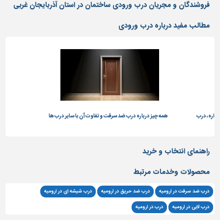
دیوارپوش،
فروشندگان و مجریان درب ورودی ساختمان در استان آذربایجان غربی
کفپوش
و
مطالب مفید درباره درب ورودی
سنگ
سرویس
بهداشتی
ابزار،یراق
و
ماشین
آلات
داره، درب
همه چیز درباره درب ضد سرقت و تفاوت آن با سایر درب ها
بای
برقی،روشنایی،ایمنی
محوطه
راهنمای انتخاب و خرید
سازی
و
محصولات وخدمات مرتبط
نما
درب ضد سرقت در ارومیه
درب ضد حریق در ارومیه
درب شیشه ای در ارومیه
ساخت
و
درب لابی در ارومیه
درب در ارومیه
ساز