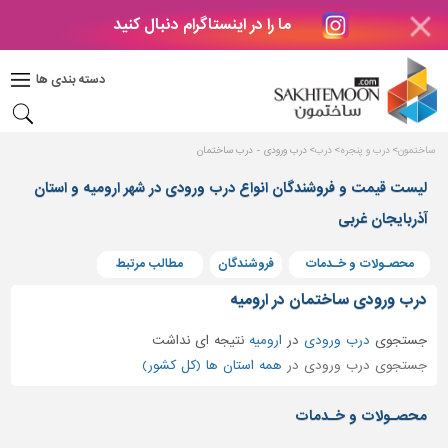
ما را در اینستاگرام دنبال کنید
دکوراسیون
داخلی
دسته بندی ها
بتن
و
فراورده
ساختمون
درب و پنجره
درب
درب ورودی - درب ساختمان
های
بتنی
لیست قیمت و فروشندگان انواع درب ورودی در شهر ارومیه و استان
درب
آذربایجان غربی
و
پنجره
محصـولات و خـدمات
فروشندگان
مطالب مرتبط
مصالح
درب ورودی ساختمان در ارومیه
ساختمانی
جستجوی
درب ورودی
در
ارومیه
نتیجه ای نداشت
پله،
جستجوی درب ورودی در
همه استان ها (کل کشور)
نرده
و
محصـولات و خـدمات
حفاظ