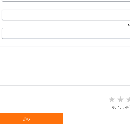
5 stars
4 stars
3 stars
2 sta
متیاز از ۰ رای