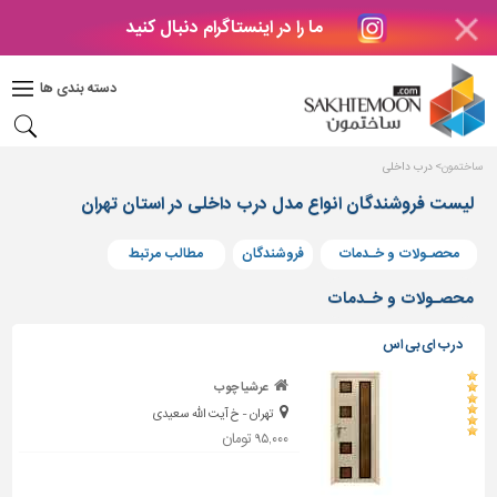
ما را در اینستاگرام دنبال کنید
دکوراسیون
داخلی
دسته بندی ها
بتن
و
فراورده
ساختمون
درب داخلی
های
بتنی
لیست فروشندگان انواع مدل درب داخلی در استان تهران
درب
محصـولات و خـدمات
فروشندگان
مطالب مرتبط
و
پنجره
محصـولات و خـدمات
مصالح
درب ای بی اس
ساختمانی
عرشیا چوب
پله،
تهران - خ آیت الله سعیدی
نرده
و
۹۵,۰۰۰ تومان
حفاظ