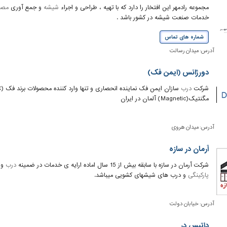
مجموعه رادمهر این افتخار را دارد که با تهیه ، طراحی و اجراء
شیشه
و جمع آوری
مصا
خدمات صنعت شیشه در کشور باشد .
شماره های تماس
آدرس:
میدان رسالت
دورژانس (ایمن فک)
شرکت
درب
مگنتیک(Magnetic) آلمان در ایران
آدرس:
میدان هروی
آرمان در سازه
شرکت آرمان در سازه با سابقه بیش از 15 سال اماده ارایه ی خدمات در ضمینه
درب
و 
پارکینگی
و درب های شیشهای کشویی میباشد.
آدرس:
خیابان دولت
داتیس در