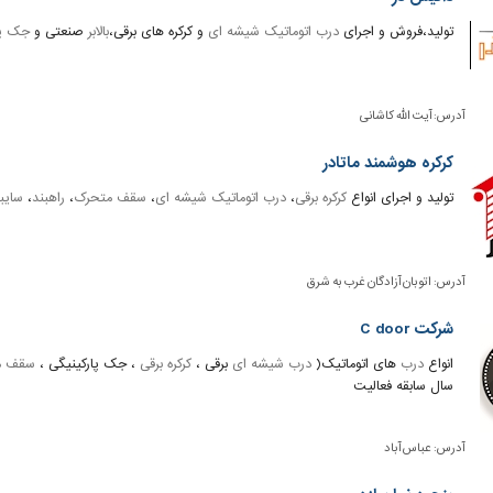
تولید،فروش و اجرای
درب اتوماتیک شیشه ای
و کرکره های برقی،
بالابر
صنعتی و
جک پا
آدرس:
آیت الله کاشانی
کرکره هوشمند ماتادر
تولید و اجرای انواع
کرکره برقی
،
درب اتوماتیک شیشه ای
،
سقف متحرک
،
راهبند
،
سایب
آدرس:
اتوبان آزادگان غرب به شرق
شرکت C door
انواع
درب
های اتوماتیک(
درب شیشه ای
برقی ،
کرکره برقی
، جک پارکینیگی ،
سقف م
سال سابقه فعالیت
آدرس:
عباس آباد