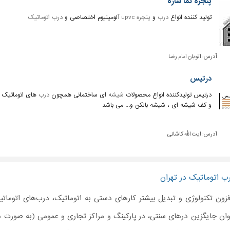
پنجره نما سازه
تولید کننده انواع
درب
و
پنجره upvc
آلومینیوم اختصاصی و
درب اتوماتیک
آدرس:
اتوبان امام رضا
درتیس
درتیس تولیدکننده انواع محصولات
شیشه
ای ساختمانی همچون
درب
های اتوماتیک 
و کف شیشه ای ، شیشه بالکن و... می باشد
آدرس:
ایت الله کاشانی
ب اتوماتیک در تهران
زون تکنولوژی و تبدیل بیشتر کارهای دستی به اتوماتیک، درب‌های اتوماتیک 
نوان جایگزین درهای سنتی، در پارکینگ و مراکز تجاری و عمومی (به صورت د