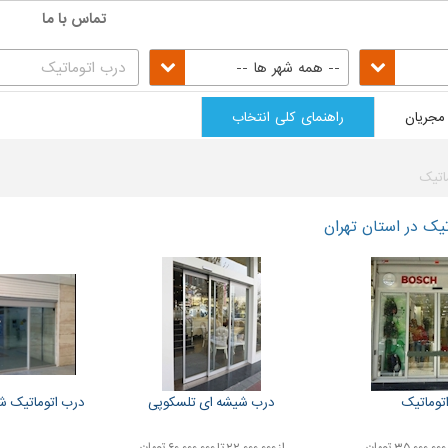
تماس با ما
-- همه شهر ها --
مجریان
راهنمای کلی انتخاب
اتیک
یک در استان تهران
توماتیک
درب شیشه ای تلسکوپی
درب اتوماتیک شیشه ای rs