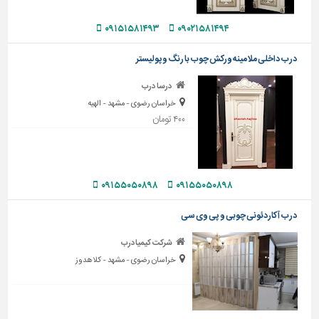
دیوارپوش،
کفپوش
۰۹۱۵۱۵۸۱۴۹۳
۰۹۰۲۱۵۸۱۴۹۴
و
سنگ
درب داخلی ملامینه ورکش چوب با رنگ وپولیستر
سرویس
درسا درب
بهداشتی
خراسان رضوی - مشهد - الهیه
ابزار،یراق
۴۰۰ تومان
و
ماشین
آلات
۰۹۱۵۵۰۵۰۸۹۸
۰۹۱۵۵۰۵۰۸۹۸
برقی،روشنایی،ایمنی
محوطه
درب آکاردئونی چوبی و پی وی سی
سازی
شرکت کیمیادرب
و
نما
خراسان رضوی - مشهد - کلاهدوز
ساخت
و
ساز