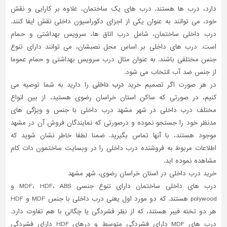
دارد، درب ها هستند. درب های یک ساختمان، علاوه بر کارایی و نقش
خود، می توانند به عنوان یکی از اجزای دکوراسیون داخلی نقش ایفا کنند.
درب داخلی ساختمان، شامل درب اتاق ها، سرویس بهداشتی و حمام
است. درب های داخلی بر اساس محل نصبشان، می توانند دارای تنوع
جنس مختلفی باشند. به عنوان مثال درب سرویس بهداشتی و حمام عموما
از جنس ضد آب انتخاب می شود.
در هر صورت اگر تصمیم خرید
درب داخلی
را دارید به شما توصیه می
کنیم، در صورتی که ساکن استان خراسان رضوی هستید، از بین انواع
مختلف درب داخلی در شهر مشهد درب داخلی با جنس و ویژگی های
مدنظر خود را جستجو نموده و درصورتی که نمایندگان فروش آن در مشهد
موجود هستند، با آنها تماس بگیرید. ضمنا لطفا خاطر نشان شوید که
اطلاعات مربوط به فروشنده درب داخلی را در وبسایت ساختمون دات کام
مشاهده نموده اید.
خرید درب داخلی در استان خراسان رضوی، شهر مشهد
درب های داخلی ساختمان دارای تنوع جنسی MDF، HDF، ABS و
polywood هستند. که دو مورد اول یعنی درب داخلی با جنس MDF و HDF
هر دو تخته فیبر هستند، که از نظر فشردگی یا چگالی با هم تفاوت دارد.
درب های MDF دارای فشردگی متوسط و درهای HDF دارای فشردگی