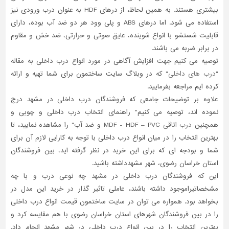
بیشتری هستند. به همین لحاظ، از درهای HDF به عنوان درب ورودی نیز
استفاده می شود. اما درهای ABS و پلی وود هر دو ضد آب بوده، دارای
قابلیت شستشو با انواع شوینده، عایق صوتی و حرارتی، ضد خش و مقاوم
در برابر ضربه می باشند.
توصیه می کنیم جهت افزایش آگاهی در مورد انواع درب داخلی به مقاله
"
درب های داخلی
" که در وبلاگ سایت ساختمون برای شما تهیه و ارائه
کرده ایم مراجعه بفرمایید.
علاوه بر توضیحات جامعی که فروشندگان درب داخلی در مشهد درج
نموده اند، توصیه می کنیم" راهنمای انتخاب درب داخلی و چوبی و
همچنین
درب اتاقی
MDF - HDF – PVC و ضد آب" را مشاهده نمایید، تا
بهترین انتخاب را در میان انواع درب داخلی با توجه به کارایی لازم آن برای
شما و بودجه ای که برای این خرید در نظر گرفته اید، بین فروشندگان
استان خراسان رضوی، شهر مشهدداشته باشید.
این که فروشندگان درب داخلی در مشهد چه نوعی درب و با چه
مشخصاتیراموجود داشته باشند، عاملی تاثیر گذار در خرید این مدل در
بخواهد بود. همواره می توان در سایت ساختمون قیمت انواع درب داخلی
را در بین فروشندگان شهرهای استان خراسان رضوی با هم مقایسه کرد و
بهترین انتخاب را در بین انواع درب داخلی در شهر مشهد انجام داد.