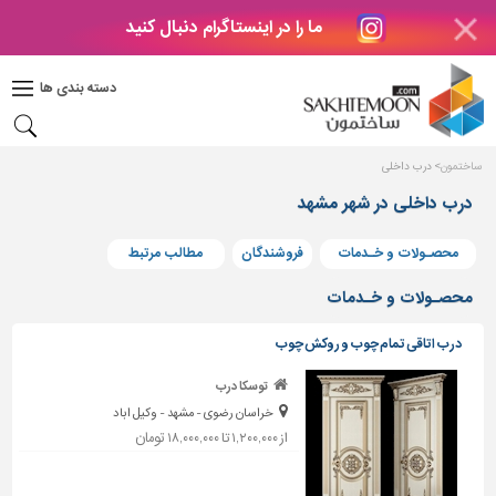
ما را در اینستاگرام دنبال کنید
دکوراسیون
داخلی
دسته بندی ها
بتن
و
فراورده
ساختمون
درب داخلی
های
بتنی
درب داخلی در شهر مشهد
درب
محصـولات و خـدمات
فروشندگان
مطالب مرتبط
و
پنجره
محصـولات و خـدمات
مصالح
درب اتاقی تمام چوب و روکش چوب
ساختمانی
توسکا درب
پله،
خراسان رضوی - مشهد - وکیل اباد
نرده
و
از ۱,۲۰۰,۰۰۰ تا ۱۸,۰۰۰,۰۰۰ تومان
حفاظ