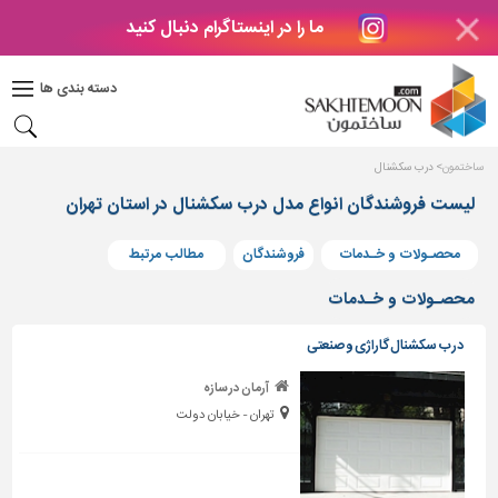
ما را در اینستاگرام دنبال کنید
دکوراسیون
داخلی
دسته بندی ها
بتن
و
فراورده
ساختمون
درب سکشنال
های
بتنی
لیست فروشندگان انواع مدل درب سکشنال در استان تهران
درب
محصـولات و خـدمات
فروشندگان
مطالب مرتبط
و
پنجره
محصـولات و خـدمات
مصالح
درب سکشنال گاراژی و صنعتی
ساختمانی
آرمان در سازه
پله،
تهران - خیابان دولت
نرده
و
حفاظ