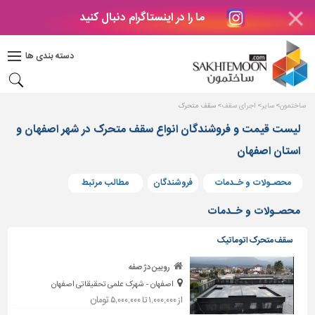
ما را در اینستاگرام دنبال کنید
دکوراسیون
داخلی
دسته بندی ها
بتن
و
فراورده
ساختمون
سایر
اجرای سقف
سقف متحرک
های
بتنی
لیست قیمت و فروشندگان انواع سقف متحرک در شهر اصفهان و
استان اصفهان
درب
و
پنجره
محصـولات و خـدمات
فروشندگان
مطالب مرتبط
مصالح
محصـولات و خـدمات
ساختمانی
سقف متحرک اتوماتیک
پله،
نرده
رویین دژ صفه
و
اصفهان - شهرک علمی تحقیقاتی اصفهان
حفاظ
از ۱,۰۰۰,۰۰۰ تا ۵,۰۰۰,۰۰۰ تومان