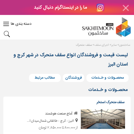
ما را در اینستاگرام دنبال کنید
دکوراسیون
داخلی
دسته بندی ها
بتن
و
فراورده
ساختمون
سایر
اجرای سقف
سقف متحرک
های
بتنی
لیست قیمت و فروشندگان انواع سقف متحرک در شهر کرج و
استان البرز
درب
و
پنجره
محصـولات و خـدمات
فروشندگان
مطالب مرتبط
مصالح
محصـولات و خـدمات
ساختمانی
سقف متحرک استخر
پله،
نرده
آماج صنعت هوشمند
و
البرز - کرج - طالقانی شمال میدان ا...
حفاظ
از ۸۰۰,۰۰۰ تا ۲,۸۵۰,۰۰۰ تومان