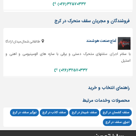
دیوارپوش،
۳۲۵۷۰۳۳۲ (۰۲۶)
کفپوش
و
فروشندگان و مجریان سقف متحرک در کرج
سنگ
سرویس
بهداشتی
آماج صنعت هوشمند
طالقانی شمال میدان ازادگا
ابزار،یراق
با سلام
اجرای سقف
های متحرک دستی و برقی با سازه های الومینیومی و اهنی و
و
استیل
ماشین
آلات
۳۲۵۷۰۳۳۲ (۰۲۶)
برقی،روشنایی،ایمنی
راهنمای انتخاب و خرید
محوطه
سازی
محصولات وخدمات مرتبط
و
نما
سقف کشسان در کرج
سقف شیبدار در کرج
سقف کاذب در کرج
نورگیر سقف در کرج
ساخت
اجرای سقف در کرج
و
ساز