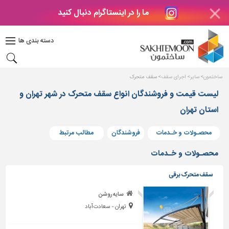
ما را در اینستاگرام دنبال کنید
دکوراسیون
داخلی
دسته بندی ها
بتن
و
فراورده
ساختمون
سایر
اجرای سقف
سقف متحرک
های
بتنی
لیست قیمت و فروشندگان انواع سقف متحرک در شهر تهران و
استان تهران
درب
و
پنجره
محصـولات و خـدمات
فروشندگان
مطالب مرتبط
مصالح
محصـولات و خـدمات
ساختمانی
سقف متحرک برقی
پله،
نرده
سایه روشن
و
تهران - سعادت آباد
حفاظ