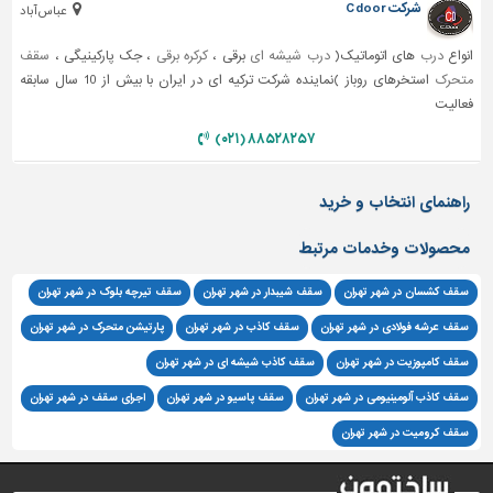
شرکت C door
عباس آباد
انواع
درب
های اتوماتیک(
درب شیشه ای
برقی ،
کرکره برقی
، جک پارکینیگی ،
سقف
متحرک
استخرهای روباز )نماینده شرکت ترکیه ای در ایران با بیش از 10 سال سابقه
فعالیت
۸۸۵۲۸۲۵۷ (۰۲۱)
راهنمای انتخاب و خرید
محصولات وخدمات مرتبط
سقف کشسان در شهر تهران
سقف شیبدار در شهر تهران
سقف تیرچه بلوک در شهر تهران
سقف عرشه فولادی در شهر تهران
سقف کاذب در شهر تهران
پارتیشن متحرک در شهر تهران
سقف کامپوزیت در شهر تهران
سقف کاذب شیشه ای در شهر تهران
سقف کاذب آلومینیومی در شهر تهران
سقف پاسیو در شهر تهران
اجرای سقف در شهر تهران
سقف کرومیت در شهر تهران