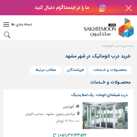
ما را در اینستاگرام دنبال کنید
دکوراسیون
داخلی
دسته بندی ها
بتن
و
فراورده
ساختمون
درب اتوماتیک
های
بتنی
خرید درب اتوماتیک در شهر مشهد
درب
محصـولات و خـدمات
فروشندگان
مطالب مرتبط
و
پنجره
محصـولات و خـدمات
مصالح
درب شیشه ای اتومات - پک اسلایدینگ
ساختمانی
آنوپارس
پله،
خراسان رضوی - مشهد - صاحب الزمان
نرده
و
۱۷,۴۰۰,۰۰۰ تومان
حفاظ
۳۷۱۳۳۵۲۲ (۰۵۱)