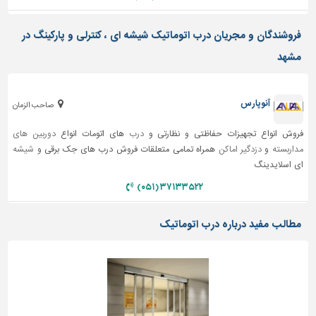
دیوارپوش،
کفپوش
فروشندگان و مجریان درب اتوماتیک شیشه ای ، کنترلی و پارکینگ در
و
سنگ
مشهد
سرویس
بهداشتی
آنوپارس
صاحب الزمان
ابزار،یراق
و
فروش انواع تجهیزات حفاظتی و نظارتی و
درب
های اتومات انواع
دوربین های
ماشین
مداربسته
و
دزدگیر اماکن
همراه تمامی متعلقات فروش درب های جک برقی و
شیشه
آلات
ای اسلایدینگ
برقی،روشنایی،ایمنی
۳۷۱۳۳۵۲۲ (۰۵۱)
محوطه
مطالب مفید درباره درب اتوماتیک
سازی
و
نما
ساخت
و
ساز