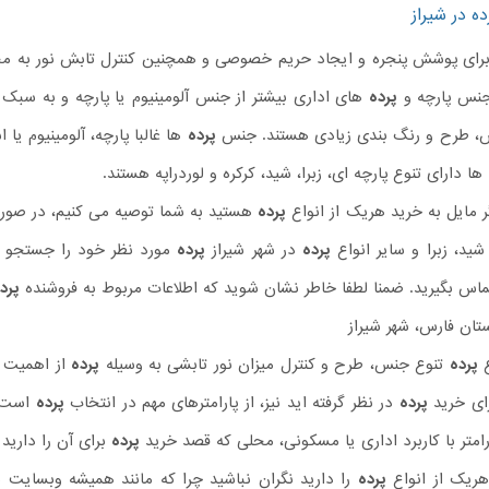
ه در شیراز
رای پوشش پنجره و ایجاد حریم خصوصی و همچنین کنترل تابش نور به محی
جنس پارچه و
پرده
های اداری بیشتر از جنس آلومینیوم یا پارچه و به سبک
س، طرح و رنگ بندی زیادی هستند. جنس
پرده
ها غالبا پارچه، آلومینیوم یا
ها دارای تنوع پارچه ای، زبرا، شید، کرکره و لوردراپه هستند.
 مایل به خرید هریک از انواع
پرده
هستید به شما توصیه می کنیم، در صور
 شید، زبرا و سایر انواع
پرده
در شهر شیراز
پرده
مورد نظر خود را جستجو ن
 تماس بگیرید. ضمنا لطفا خاطر نشان شوید که اطلاعات مربوط به فروشنده
پرد
تان فارس، شهر شیراز
ع
پرده
تنوع جنس، طرح و کنترل میزان نور تابشی به وسیله
پرده
از اهمیت خ
رای خرید
پرده
در نظر گرفته اید نیز، از پارامترهای مهم در انتخاب
پرده
است. 
امتر با کاربرد اداری یا مسکونی، محلی که قصد خرید
پرده
برای آن را دارید 
هریک از انواع
پرده
را دارید نگران نباشید چرا که مانند همیشه وبسایت 