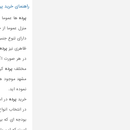
راهنمای خرید پر
پرده
ها عموما ب
منزل عموما از 
دارای تنوع جن
ظاهری نیز
پرده
در هر صورت اگر
مختلف
پرده
کرک
مشهد موجود هست
نموده اید.
خرید
پرده
در اس
در انتخاب انوا
بودجه ای که ب
است که این پار