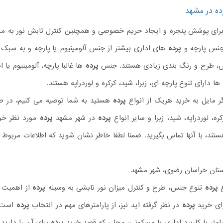
ده در مشهد
رای پوشش پنجره و ایجاد حریم خصوصی و همچنین کنترل تابش نور به محی
جنس پارچه و
پرده
های اداری بیشتر از جنس آلومینیوم یا پارچه و به سبک
س، طرح و رنگ بندی زیادی هستند. جنس
پرده
ها غالبا پارچه، آلومینیوم یا
ها دارای تنوع پارچه ای، زبرا، شید، کرکره و لوردراپه هستند.
 مایل به خرید هریک از انواع
پرده
هستید به شما توصیه می کنیم، در ص
ره، لوردراپه، شید، زبرا و سایر انواع
پرده
در شهر مشهد
پرده
مورد نظر خود
ند، با آنها تماس بگیرید. ضمنا لطفا خاطر نشان شوید که اطلاعات مربوط 
تان خراسان رضوی، شهر مشهد
ع
پرده
تنوع جنس، طرح و کنترل میزان نور تابشی به وسیله
پرده
از اهمیت خ
رای خرید
پرده
در نظر گرفته اید نیز، از پارامترهای مهم در انتخاب
پرده
است. 
امتر با کاربرد اداری یا مسکونی، محلی که قصد خرید
پرده
برای آن را دارید 