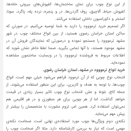
از این نوع چوب برای نمای ساختمان‌ها، کفپوش‌های بیرونی خانه‌ها،
تاسیسات
کفپوش حیاط، آلاچیق، روف گاردن‌ها، در و پنجره، نرده پله، پاگرد، سونا،
ساختمان
استخر و دکوراسیون داخلی استفاده می‌کنند.
اگر تصمیم خرید ترمووود را دارید به شما توصیه می‌کنیم، در صورتی که
شهرسازی،
ترافیک
ساکن استان خراسان رضوی هستید، از بین انواع مختلف چوب در شهر
و
مشهد ترمووود را جستجو نموده و درصورتی‌ که نمایندگان فروش آن در
سازه
مشهد موجود هستند، با آنها تماس بگیرید. ضمنا لطفا خاطر نشان شوید که
اطلاعات مربوط به فروشنده ترمووود را در وبسایت ساختمون مشاهده
سایر
نموده‌اید.
خرید انواع ترمووود در مشهد، استان خراسان رضوی.
انتخاب نوع چوبی که از آن ترموود فراهم می‌شود خیلی مهم است. انواع
چو‌ب‌ها، با توجه به هدف و کاربری، برای این منظور استفاده می‌شوند، از
جمله کاج، بلوط و عش. انتخاب نوع چوب تاثیر بسیار زیادی در قیمت
خواهد گذاشت. اما از هر چوبی برای هر منظوری و در هر اقلیمی هم
نمی‌توان استفاده کرد. همین امر، لزوم مشورت با متخصصان را بیشتر از
پیش مهم می‌نماید.
نکته‌ی دوم ویژگی‌ها چوب مورد استفاده‌ی نهایی است. ضخامت نکته‌ی
مهمی است که نیاز به بررسی کارشناسانه دارد. مثلا اگر ضخامت چوب را