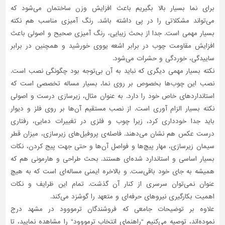
برای نما بسیار بالا بگیریم باعث افزایش وزن ساختمان می‌شود که
می‌تواند مشکلاتی را در پی داشته باشد. رنگ آمیزی مناسب هم نکته
بسیار مهمی است. جدا از بحث زیبایی، رنگ آمیزی صحیح و اصولی باعث
افزایش مقاومت چوب در برابر اشعه یووی خورشید و همچنین در برابر
ساییدگی، خوردگی و حشرات می‌شود.
نکته بسیار مهمی دیگری که نباید به آن بی‌توجه بود چگونگی نصب است.
نصب این چوب‌ها بخصوص بر روی نما، بسیار مساله تخصصی ‌است که
استانداردهای خاص خود را دارد. به عنوان مثال، زیرسازی درست و اصولی
نکته بسیار الزام آوری است. از نصب مستقیم آن‌ها بر روی فلز و دیوار
باید جدا خودداری کرد، زیرا چوب و فلزی در تغییرات دمایی، رفتاری
درست عکس هم نشان می‌دهند. فاصله‌ی پروفیل‌های زیرسازی، میزان قطر
سیمان زیرسازی، مهار پیچ‌ها و فواصل آن‌ها و حتی جهت پیج کردن، نکات
بسیار اساسی و استاندارد شده‌ای هستند. بحث طراحی و هارمونی هم که
همیشه به جای خود باقی‌ست. و بالاخره ایمنی مساله‌ای است که به هیچ
عنوان نمی‌توان سرسری از کنار آن گذشت. تمام این ظرایف و نکات
اهمیت بکارگیری نیروهای حرفه‌ای و متعهد را گوشزد می‌کند.
علاوه بر توضیحات جامعی که فروشندگان ترمووود در مشهد درج
نموده‌اند، توصیه می‌کنیم "راهنمای انتخاب ترمووود" را مشاهده نمایید، تا