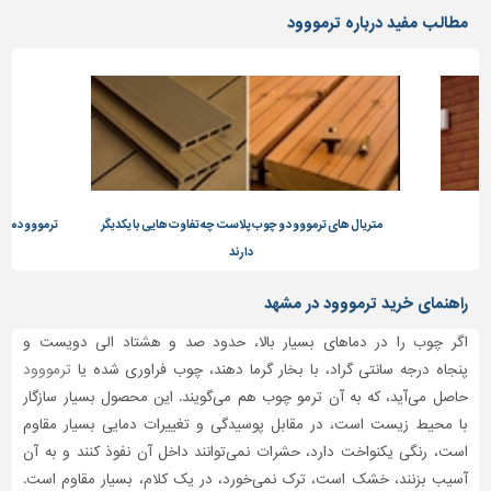
دیوارپوش،
مطالب مفید درباره ترمووود
کفپوش
و
سنگ
سرویس
بهداشتی
ابزار،یراق
و
ماشین
متریال های ترمووود و چوب پلاست چه تفاوت هایی با یکدیگر
ترمووود متری
آلات
دارند
برقی،روشنایی،ایمنی
راهنمای خرید ترمووود در مشهد
محوطه
اگر چوب را در دماهای بسیار بالا، حدود صد و هشتاد الی دویست و
سازی
پنجاه درجه سانتی گراد، با بخار گرما دهند، چوب فراوری شده یا
ترمووود
و
حاصل می‌آید، که به آن ترمو چوب هم می‌گویند. این محصول بسیار سازگار
نما
با محیط زیست است، در مقابل پوسیدگی و تغییرات دمایی بسیار مقاوم
ساخت
است، رنگی یکنواخت دارد، حشرات نمی‌توانند داخل آن نفوذ کنند و به آن
و
آسیب بزنند، خشک است، ترک نمی‌خورد، در یک کلام، بسیار مقاوم است.
ساز