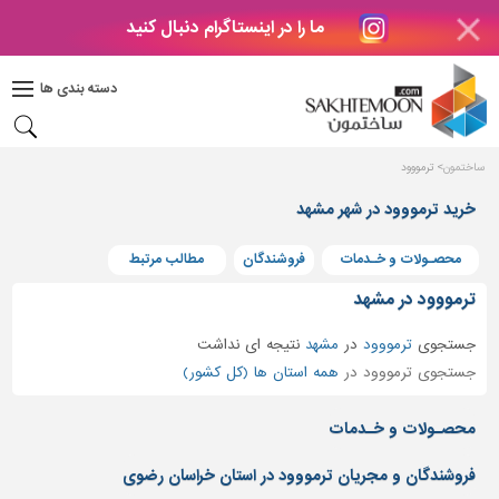
ما را در اینستاگرام دنبال کنید
دکوراسیون
داخلی
دسته بندی ها
بتن
و
فراورده
ساختمون
ترمووود
های
بتنی
خرید ترمووود در شهر مشهد
درب
محصـولات و خـدمات
فروشندگان
مطالب مرتبط
و
پنجره
ترمووود در مشهد
مصالح
جستجوی
ترمووود
در
مشهد
نتیجه ای نداشت
ساختمانی
جستجوی ترمووود در
همه استان ها (کل کشور)
پله،
نرده
محصـولات و خـدمات
و
حفاظ
فروشندگان و مجریان ترمووود در استان خراسان رضوی