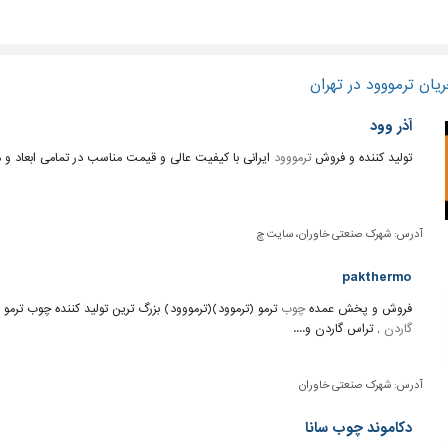
یان ترمووود در تهران
آذر وود
تولید کننده و فروش
ترمووود
ایرانی با کیفیت عالی و قیمت مناسب در تمامی ابعاد و 
آدرس:
شهرک صنعتی خاوران، سایت چ
pakthermo
فروش و پخش عمده
چوب
ترمو (ترموود)(ترمووود) بزرگ ترین تولید کننده چوب ترمو در ایران با ظرفیت ۱۲۰۰ متر مکعب 
گاردن
, تراس گاردن و....
آدرس:
شهرک صنعتی خاوران
دکاموند چوب سانا