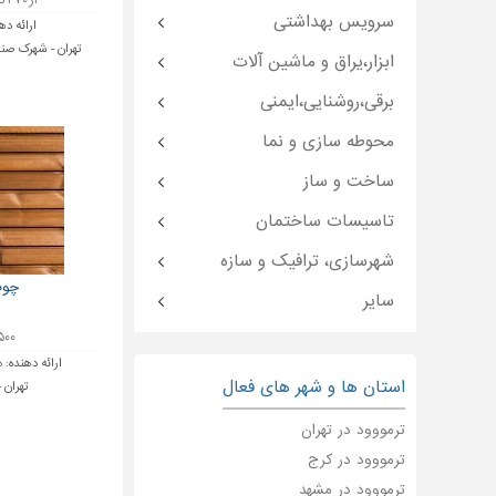
از ۴۷۰ تا ۶۲۰ تومان
سرویس بهداشتی
ارائه ده
تهران - شهرک صن
ابزار،یراق و ماشین آلات
برقی،روشنایی،ایمنی
محوطه سازی و نما
ساخت و ساز
تاسیسات ساختمان
شهرسازی، ترافیک و سازه
چوب
سایر
۵۰۰ توما
ارائه دهنده:
د
استان ها و شهر های فعال
تهران 
ترمووود در تهران
ترمووود در کرج
ترمووود در مشهد