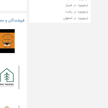
ترمووود در شیراز
ترمووود در رشت
ترمووود در اصفهان
فروشندگان و مجر