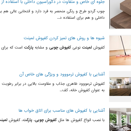
جلوه ای خاص و متفاوت در دکوراسیون داخلی با استفاده از
چوب گردو طرح و رنگی منحصر به فرد دارد و انتخابی عالی هم بر
داخلی و هم برای استفاده د...
شیوه ها و روش های تمیز کردن کفپوش لمینت
کفپوش
لمینت
نوعی
کفپوش چوبی
و مشابه
پارکت
است که برای تم
آشنایی با کفپوش ترمووود و ویژگی های خاص آن
کفپوش ترمووود ظاهری جذاب و مقاومت بالایی در برابر رطوبت دار
به عنوان کفپوش خانه، کف...
آشنایی با کفپوش های مناسب برای اتاق خواب ها
با نصب انواع کفپوش ها مثل
کفپوش چوبی
،
پارکت
، کفپوش
لمین