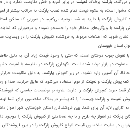
می‌کنند.
پارکت
برخلاف
لمینت
در برابر ضربه و خش مقاومت ندارد و در صو
ت
دشوار است، به علاوه قیمت تمام شده نصب
پارکت
به مراتب بیشتر از
لمی
د کفپوش
پارکت
را دارید به شما توصیه می‌کنیم، در صورتی که ساکن است
وش
پارکت
با ویژگی‌های مدنظر خود را جستجو نموده و درصورتی‌ که نمایندگ
 نشان شوید که اطلاعات مربوط به فروشنده کفپوش
پارکت
را در وبسایت ساخ
واز، استان خوزستان
ا نقوش چوب درختان است، که حتی با وجود قیمت زیاد آن، به دلیل ظاهر 
 متفاوت در بازار عرضه شده است. نگهداری
پارکت
در مقایسه با
لمینت
دشوار
افظ آن آسیبی وارد نشود. در زیر کفپوش
پارکت
، به دلیل مقاومت حرارتی
ر کف پوش
پارکت
و
لمینت
از فوم استفاده می‌شود که عایق حرارت، صدا و 
ر قصد خرید کفپوش
پارکت
را دارید، علاوه بر توضیحات جامعی که فروشن
پوش
لمینت
و
پارکت
چیست" را که پیشتر در وبلاگ ساختمون برای شما تهیه کر
به کارایی لازم آن برای شما، بین فروشندگان استان خوزستان، شهر اهواز دا
گان
پارکت
در اهواز چه طرح و با چه ضخامتی از کفپوش
پارکت
را موجود داش
ی‌توان در سایت ساختمون قیمت انواع کفپوش
پارکت
را در بین فروشندگان ش