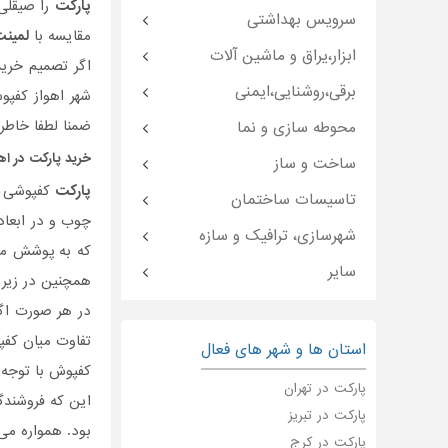
پارکت
را صیقلی 
سرویس بهداشتی
مقایسه با
لمین
ابزار،یراق و ماشین آلات
اگر تصمیم خری
برقی،روشنایی،ایمنی
شهر اهواز کفپ
ضمنا لطفا خاطر
محوطه سازی و نما
خرید
پارکت
در اه
ساخت و ساز
پارکت
کفپوشی ب
تاسیسات ساختمان
چوب و در ابعاد
شهرسازی، ترافیک و سازه
که به پوشش مح
سایر
همچنین در زی
در هر صورت اگ
تفاوت میان کف
استان ها و شهر های فعال
کفپوش با توجه 
پارکت در تهران
این که فروشند
پارکت در تبریز
بود. همواره م
پارکت در کرج