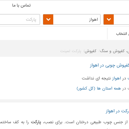
تماس با ما
اهواز
 انتخاب
ش، کفپوش و سنگ
کفپوش
پارکت لمینت
فپوش چوبی در اهواز
در
اهواز
نتیجه ای نداشت
 در
همه استان ها (کل کشور)
کت در اهواز
از جنس چوب طبیعی درختان است. برای نصب،
پارکت
را به کف ساختما