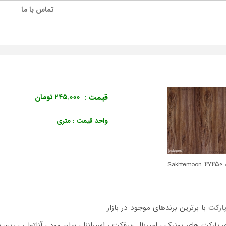
تماس با ما
قیمت :
۲۴۵,۰۰۰ تومان
واحد قیمت : متری
Sakhte
پارکت
با برترین برندهای موجود در بازار
 پارکت های یونیک ، امپریال ،پرفکت ، اسپرانزا ، سان وود ، آناتولی ، رین ب