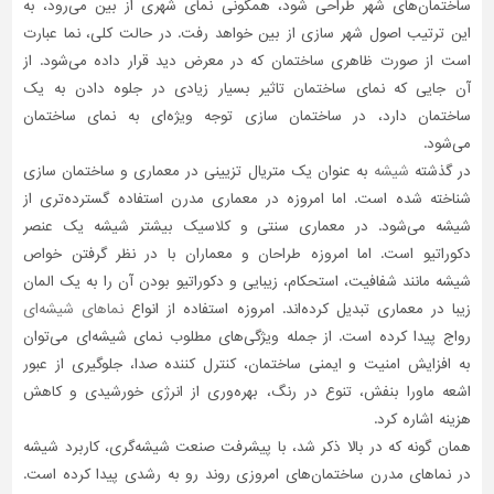
ساختمان‌های شهر طراحی شود، همگونی نمای شهری از بین می‌رود، به
این ترتیب اصول شهر سازی از بین خواهد رفت. در حالت کلی، نما عبارت
تاسیسات
ساختمان
است از صورت ظاهری ساختمان که در معرض دید قرار داده می‌شود. از
آن جایی که نمای ساختمان تاثیر بسیار زیادی در جلوه دادن به یک
شهرسازی،
ساختمان دارد، در ساختمان سازی توجه ویژه‌ای به نمای ساختمان
ترافیک
می‌شود.
و
سازه
در گذشته
شیشه
به عنوان یک متریال تزیینی در معماری و ساختمان‌ سازی
شناخته شده است. اما امروزه در معماری مدرن استفاده گسترده‌تری از
سایر
شیشه می‌شود. در معماری سنتی و کلاسیک بیشتر شیشه یک عنصر
دکوراتیو است. اما امروزه طراحان و معماران با در نظر گرفتن خواص
شیشه مانند شفافیت، استحکام، زیبایی و دکوراتیو بودن آن را به یک المان
زیبا در معماری تبدیل کرده‌اند. امروزه استفاده از انواع
نماهای شیشه‌ای
رواج پیدا کرده است. از جمله ویژگی‌های مطلوب نمای شیشه‌ای می‌توان
به افزایش امنیت و ایمنی ساختمان، کنترل کننده صدا، جلوگیری از عبور
اشعه ماورا بنفش، تنوع در رنگ، بهره‌وری از انرژی خورشیدی و کاهش
هزینه اشاره کرد.
همان گونه که در بالا ذکر شد، با پیشرفت صنعت شیشه‌گری، کاربرد شیشه
در نماهای مدرن ساختمان‌های امروزی روند رو به رشدی پیدا کرده است.