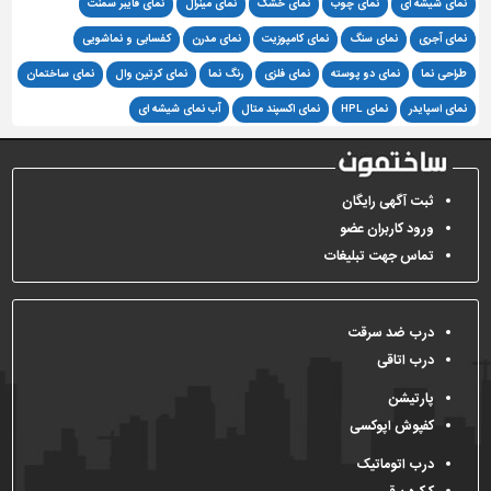
نمای شیشه ای
نمای چوب
نمای خشک
نمای مینرال
نمای فایبر سمنت
نمای آجری
نمای سنگ
نمای کامپوزیت
نمای مدرن
کفسابی و نماشویی
طراحی نما
نمای دو پوسته
نمای فلزی
رنگ نما
نمای کرتین وال
نمای ساختمان
نمای اسپایدر
نمای HPL
نمای اکسپند متال
آب نمای شیشه ای
ثبت آگهی رایگان
ورود کاربران عضو
تماس جهت تبلیغات
درب ضد سرقت
درب اتاقی
پارتیشن
کفپوش اپوکسی
درب اتوماتیک