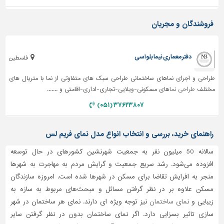
دیوارپوش،
کفپوش
فروشندگان و مجریان
و
سنگ
سرویس
دفتر معماری نیما بلواسی
فلسطین
بهداشتی
طراحی و اجرای نماهای ساختمانی طراحی سبک های متفاوتی از نما با متریال های
ابزار،یراق
مختلف
طراحی نما
های مسکونی-ویلایی-تجاری-اداری-اقامتی و .......
و
ماشین
۳۷۶۲۳۸۰۷ (۰۵۱)
آلات
برقی،روشنایی،ایمنی
راهنمای خرید، بررسی و انتخاب انواع مدل نمای فریم لس
محوطه
سالانه 50 میلیون نفر به جمعیت شهرنشین کشورهای در حال توسعه
سازی
افزوده می‌شود. رشد سریع جمعیت و گرایش مردم به مهاجرت به شهرها
و
منجر به افرایش تقاضا برای مسکن در شهرها شده است. امروزه سازندگان
نما
مسکن علاوه بر در نظر گرفتن مسائل و مبحث‌های مربوط به سازه به
ساخت
زیبایی و
نمای ساختمان
نیز توجه ویژه ای دارند. نمای هر ساختمان در شهر
و
سازی تاثیر بسزایی دارد. اگر نمای ساختمان بدون در نظر گرفتن سایر
ساز