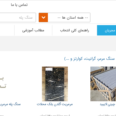
تماس با ما
-- همه استان ها --
مجریان
راهنمای کلی انتخاب
مطالب آموزشی
سنگ مرمر، گرانیت، کوارتز و ...)
چینی لایبید
مرمریت گلدن بلک محلات
سنگ پله مرمری