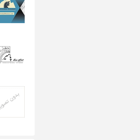
پله استیل
نرده پله
پله گرد