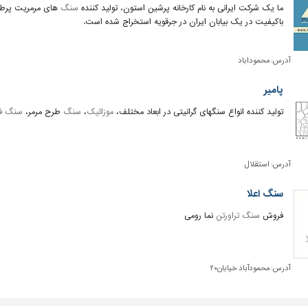
ما یک شرکت ایرانی به نام کارخانه پرشین استون، تولید کننده
سنگ
های مرمریت پرطاو
باکیفیت در یک بیابان ایران در جرقویه استخراج شده است.
آدرس:
محموداباد
پامیر
تولید کننده انواع سنگهای گرانیتی در ابعاد مختلف،
موزائیک
،
سنگ
طرح مرمر،
سنگ ف
آدرس:
استقلال
سنگ اعلا
فروش
سنگ تراورتن
نما رومی
آدرس:
محمودآباد خیابان۲۰