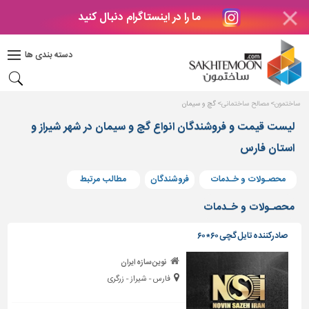
ما را در اینستاگرام دنبال کنید
دکوراسیون
داخلی
دسته بندی ها
بتن
و
فراورده
ساختمون
مصالح ساختمانی
گچ و سیمان
های
بتنی
لیست قیمت و فروشندگان انواع گچ و سیمان در شهر شیراز و
استان فارس
درب
و
پنجره
محصـولات و خـدمات
فروشندگان
مطالب مرتبط
مصالح
محصـولات و خـدمات
ساختمانی
صادرکننده تایل گچی ۶۰*۶۰
پله،
نرده
نوین سازه ایران
و
فارس - شیراز - زرگری
حفاظ