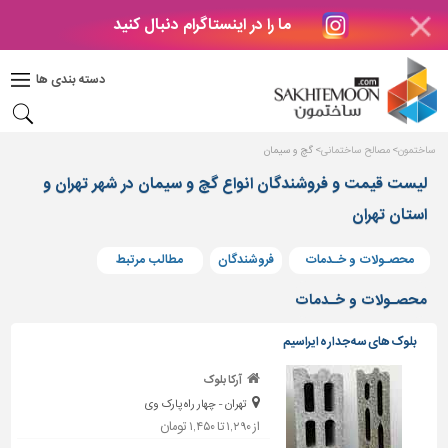
ما را در اینستاگرام دنبال کنید
دکوراسیون
داخلی
دسته بندی ها
بتن
و
فراورده
ساختمون
مصالح ساختمانی
گچ و سیمان
های
بتنی
لیست قیمت و فروشندگان انواع گچ و سیمان در شهر تهران و
استان تهران
درب
و
پنجره
محصـولات و خـدمات
فروشندگان
مطالب مرتبط
مصالح
محصـولات و خـدمات
ساختمانی
بلوک های سه جداره ایراسیم
پله،
نرده
آرکا بلوک
و
تهران - چهار راه پارک وی
حفاظ
از ۱,۲۹۰ تا ۱,۴۵۰ تومان