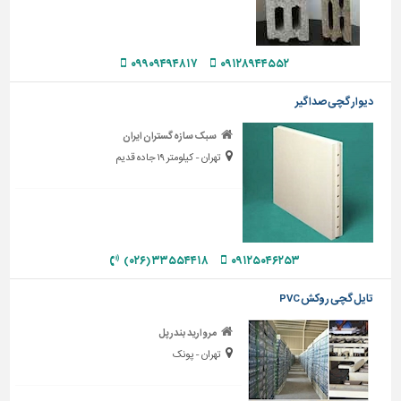
دیوارپوش،
کفپوش
و
سنگ
۰۹۹۰۹۴۹۴۸۱۷
۰۹۱۲۸۹۴۴۵۵۲
سرویس
دیوار گچی صداگیر
بهداشتی
سبک سازه گستران ایران
ابزار،یراق
تهران - کیلومتر ۱۹ جاده قدیم
و
ماشین
آلات
برقی،روشنایی،ایمنی
۳۳۵۵۴۴۱۸ (۰۲۶)
۰۹۱۲۵۰۴۶۲۵۳
محوطه
سازی
تایل گچی روکش PVC
و
نما
مروارید بندر پل
تهران - پونک
ساخت
و
ساز