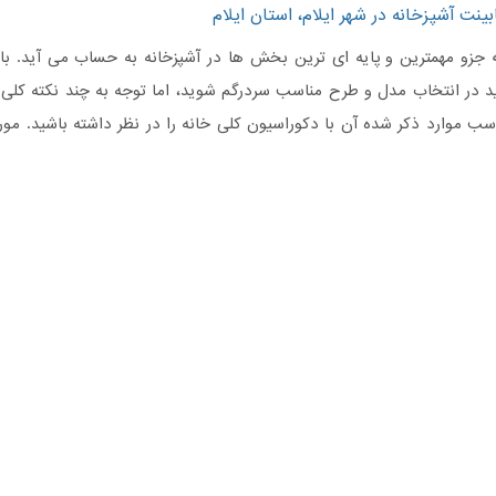
ینت آشپزخانه در شهر ایلام، استان ایلام
جزو مهمترین و پایه ای ترین بخش ها در آشپزخانه به حساب می آید. با ت
د در انتخاب مدل و طرح مناسب سردرگم شوید، اما توجه به چند نکته کلی
ب موارد ذکر شده آن با دکوراسیون کلی خانه را در نظر داشته باشید. مورد 
نه
تان است. در مورد
کابینت آشپزخانه
، اینکه جادار بودن آن بیشتر مطر
ر انتخاب شما تاثیرگذارند.
خرید و نصب
کابینت آشپزخانه
را دارید به شما توصیه می‌کنیم، در صورتی که
 آشپزخانه
با ویژگی‌های مدنظر خود را جستجو نموده و درصورتی‌ که نمایندگ
 نشان شوید که اطلاعات مربوط به فروشنده این محصول را در وبسایت ساخ
ینت آشپزخانه
در شهر ایلام، استان ایلام
پزخانه
بر اساس مواد به کار رفته در آن به سه دسته کلی فلزی، تماما چو
اوت به نوع روکش به کار رفته در آن ها بر می‌گردد. در انتخاب جنس کابین