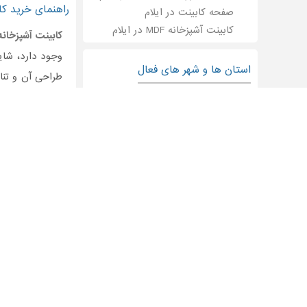
راهنمای خرید کاب
صفحه کابینت در ایلام
کابینت آشپزخانه MDF در ایلام
کابینت آشپزخانه
وجود دارد، شای
استان ها و شهر های فعال
طراحی آن و تناس
کابینت آشپزخانه در تهران
از
کابینت آشپزخا
کابینت آشپزخانه در کرج
دو مورد، همگی د
کابینت آشپزخانه در مشهد
اگر تصمیم به 
کابینت آشپزخانه در شیراز
شهر ایلام
کابینت
کابینت آشپزخانه در اصفهان
ضمنا لطفا خاطر
خرید انواع
کاب
جنس
کابینت آش
و .. اند که تف