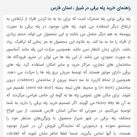
دیوارپوش،
راهنمای خرید پله برقی در شیراز ، استان فارس
کفپوش
و
پله برقی نوعی پله متحرک است که برای جا به جا کردن افراد از ارتفاعی به
سنگ
ارتفاع دیگر استفاده می شود. پله های موجود در پله برقی به صورت
سرویس
پیوسته به هم دیگر متصل می باشند و این محصول می تواند حجم زیادی
بهداشتی
از افراد را جا به جا کند. به علاوه این محصول به جز زمانی که ترافیک زیاد
باشد، دارای زمان انتظار نمی باشد. همچنین حرکت این پله مانند آسانسور
ابزار،یراق
و
به صورت عمودی می باشد. از این پله ها می توان در مترو، فرودگاه ها،
ماشین
ساختمان های تجاری، مراکز خرید و سایر امکان استفاده کرد. پله های
آلات
برقی دارای موتور هستند که توسط جریان برق پله ها را حرکت می دهند.
همچنین از لحاظ کاربرد به سه دسته بیرون از ساختمان (outdoor)، درون
برقی،روشنایی،ایمنی
ساختمان (in door) و محیط های نیمه بسته (semi out door) تقسیم می
محوطه
شوند. برای مکان های عمومی پله ها به گونه ای خاص طراحی میگردند که
سازی
به آن ها heavy duty می گویند. اگر تصمیم خرید پله برقی را دارید به شما
و
توصیه می‌کنیم، در صورتی که ساکن استان فارس هستید، از بین انواع
نما
مختلف پله برقی در شهر شیراز محصول با ویژگی‌های مدنظر خود را
ساخت
جستجو نموده و درصورتی‌ که نمایندگان فروش آن در شیراز موجود
و
هستند، با آنها تماس بگیرید. ضمنا لطفا خاطر نشان شوید که اطلاعات
ساز