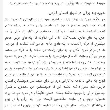
مربوط به فروشنده پله برقی را در وبسایت ساختمون مشاهده نموده‌اید.
تاسیسات
خرید پله برقی در شیراز، استان فارس
ساختمان
در هنگام خرید پله برقی باید به فضای مورد نظر و کاربردی که مورد نیاز
شهرسازی،
است دقت شود. به طور معمول این پله ها را در مکان هایی که امکان
ترافیک
نصب آسانسور نیست نصب می کنند. همچنین می توان پله برقی را در
و
سازه
جای پله های عادی نصب کرد اما با این تفاوت که پله های برقی حجم
بیشتری از افراد را نسبت به پله عادی جا به جا می کند.استفاده از این پله
سایر
ها در مراکز خرید امکان جا به جایی راحت در طبقات را به افراد می دهند
و در پی آن رضایت افراد از مراکز خرید را به دنبال دارند . در صورت نصب
پله ها در فضای باز، استفاده از سر پوش برای آن توصیه می شود. علاوه
بر توضیحات جامعی که فروشندگان در شیراز درج نموده‌اند، توصیه می‌کنیم
"راهنمای انتخاب پله برقی" را مشاهده نمایید، تا بهترین انتخاب را در میان
انواع پله برقی با توجه به کارایی لازم آن برای شما، بین فروشندگان استان
فارس، شهر شیراز داشته باشید. این که فروشندگان این محصول در شیراز
چه نوع از آن را موجود داشته باشند، عاملی تاثیر‌گذار در خرید خواهد بود.
همواره می‌توان در سایت ساختمون قیمت انواع پله برقی را در بین
فروشندگان شهرهای استان فارس با هم مقایسه کرد و بهترین انتخاب را در