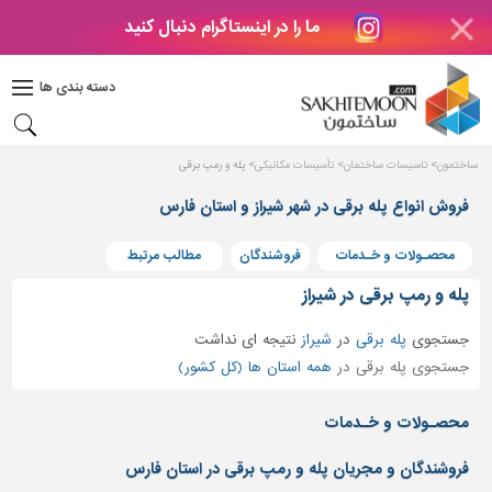
ما را در اینستاگرام دنبال کنید
دکوراسیون
داخلی
دسته بندی ها
بتن
و
فراورده
ساختمون
تاسیسات ساختمان
تأسیسات مکانیکی
پله و رمپ برقی
های
بتنی
فروش انواع پله برقی در شهر شیراز و استان فارس
درب
محصـولات و خـدمات
فروشندگان
مطالب مرتبط
و
پنجره
پله و رمپ برقی در شیراز
مصالح
جستجوی
پله برقی
در
شیراز
نتیجه ای نداشت
ساختمانی
جستجوی پله برقی در
همه استان ها (کل کشور)
پله،
نرده
محصـولات و خـدمات
و
حفاظ
فروشندگان و مجریان پله و رمپ برقی در استان فارس