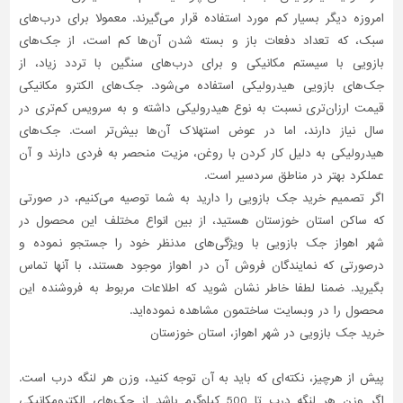
امروزه دیگر بسیار کم مورد استفاده قرار می‌گیرند. معمولا برای درب‌های
تاسیسات
سبک، که تعداد دفعات باز و بسته شدن آن‌ها کم است، از جک‌های
ساختمان
بازویی با سیستم مکانیکی و برای درب‌های سنگین با تردد زیاد، از
شهرسازی،
جک‌های بازویی هیدرولیکی استفاده می‌شود. جک‌های الکترو مکانیکی
ترافیک
قیمت ارزان‌تری نسبت به نوع هیدرولیکی داشته و به سرویس کم‌تری در
و
سال نیاز دارند، اما در عوض استهلاک آن‌ها بیش‌تر است. جک‌های
سازه
هیدرولیکی به دلیل کار کردن با روغن، مزیت منحصر به فردی دارند و آن
سایر
عملکرد بهتر در مناطق سردسیر است.
اگر تصمیم خرید جک بازویی را دارید به شما توصیه می‌کنیم، در صورتی
که ساکن استان خوزستان هستید، از بین انواع مختلف این محصول در
شهر اهواز جک بازویی با ویژگی‌های مدنظر خود را جستجو نموده و
درصورتی‌ که نمایندگان فروش آن در اهواز موجود هستند، با آنها تماس
بگیرید. ضمنا لطفا خاطر نشان شوید که اطلاعات مربوط به فروشنده این
محصول را در وبسایت ساختمون مشاهده نموده‌اید.
خرید جک بازویی در شهر اهواز، استان خوزستان
پیش از هرچیز، نکته‌ای که باید به آن توجه کنید، وزن هر لنگه درب است.
اگر وزن هر لنگه درب تا 500 کیلوگرم باشد از جک‌های الکترومکانیکی