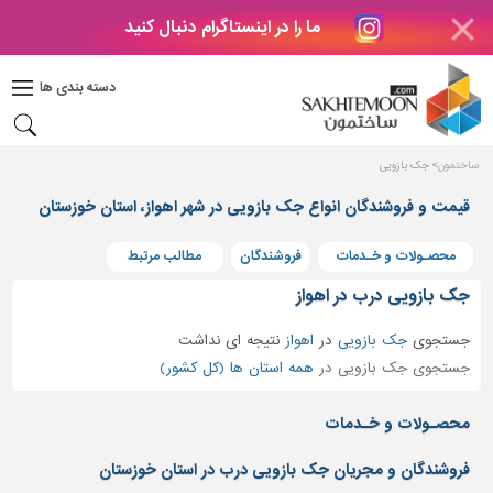
ما را در اینستاگرام دنبال کنید
دکوراسیون
داخلی
دسته بندی ها
بتن
و
فراورده
ساختمون
جک بازویی
های
بتنی
قیمت و فروشندگان انواع جک بازویی در شهر اهواز، استان خوزستان
درب
محصـولات و خـدمات
فروشندگان
مطالب مرتبط
و
پنجره
جک بازویی درب در اهواز
مصالح
جستجوی
جک بازویی
در
اهواز
نتیجه ای نداشت
ساختمانی
جستجوی جک بازویی در
همه استان ها (کل کشور)
پله،
نرده
محصـولات و خـدمات
و
حفاظ
فروشندگان و مجریان جک بازویی درب در استان خوزستان