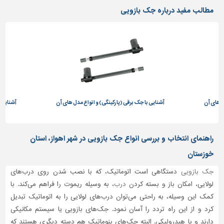
دیوارپوش،
مطالب مفید درباره جک بازویی
کفپوش
و
سنگ
سرویس
بهداشتی
ابزار،یراق
و
ل های آن
ماشین
آشنایی با جک برقی (پارکینگی) و انواع مدل های آن
آشنایی ب
آلات
برقی،روشنایی،ایمنی
راهنمای انتخاب و بررسی انواع جک بازویی در شهر اهواز، استان
محوطه
خوزستان
سازی
و
جک بازویی
دستگاهی است اتوماتیک، که با نصب شدن روی درب‌های
نما
لولایی، امکان باز و بسته کردن
درب
، به وسیله ریموت را فراهم می‌کند. با
کمک این وسیله، به راحتی می‌توان درب‌های لولایی را به اتوماتیک تبدیل
ساخت
کرد و از این راه تردد را آسان نمود. جک‌های بازویی یا سیستم مکانیکی
و
ساز
دارند و یا هیدرولیکی. البته جک‌های پنوماتیک هم دسته دیگری هستند که