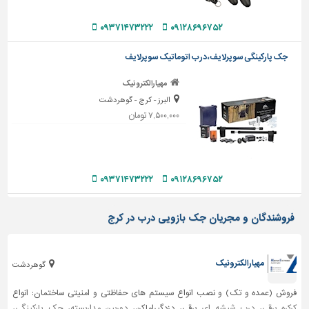
دیوارپوش،
کفپوش
۰۹۳۷۱۴۷۳۲۲۲
۰۹۱۲۸۶۹۶۷۵۲
و
سنگ
جک پارکینگی سوپرلایف، درب اتوماتیک سوپرلایف
سرویس
مهیارالکترونیک
بهداشتی
البرز - کرج - گوهردشت
ابزار،یراق
۷,۵۰۰,۰۰۰ تومان
و
ماشین
آلات
۰۹۳۷۱۴۷۳۲۲۲
۰۹۱۲۸۶۹۶۷۵۲
برقی،روشنایی،ایمنی
محوطه
فروشندگان و مجریان جک بازویی درب در کرج
سازی
و
نما
مهیارالکترونیک
گوهردشت
ساخت
و
فروش (عمده و تک) و نصب انواع سیستم های حفاظتی و امنیتی ساختمان: انواع
ساز
کرکره برقی
،
درب شیشه ای
برقی، دزدگیراماکن،
دوربین مداربسته
،
جک پارکینگی
،