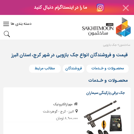
ما را در اینستاگرام دنبال کنید
دکوراسیون
داخلی
دسته بندی ها
بتن
و
فراورده
ساختمون
جک بازویی
های
بتنی
قیمت و فروشندگان انواع جک بازویی در شهر کرج، استان البرز
درب
محصـولات و خـدمات
فروشندگان
مطالب مرتبط
و
پنجره
محصـولات و خـدمات
مصالح
جک برقی پارکینگی سیماران
ساختمانی
مهیارالکترونیک
پله،
البرز - کرج - گوهردشت
نرده
و
۸,۹۰۰,۰۰۰ تومان
حفاظ