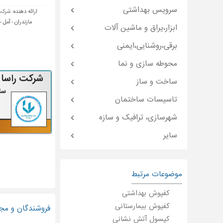
سرویس بهداشتی
ارائه دهنده:
شرکت 
مازندران - آمل 
ابزار،یراق و ماشین آلات
برقی،روشنایی،ایمنی
محوطه سازی و نما
شرکت راسا 
ساخت و ساز
سا
تاسیسات ساختمان
شهرسازی، ترافیک و سازه
سایر
موضوعات مرتبط
کفپوش بهداشتی
کفپوش بیمارستانی
فروشندگان و مجر
کپسول آتش نشانی