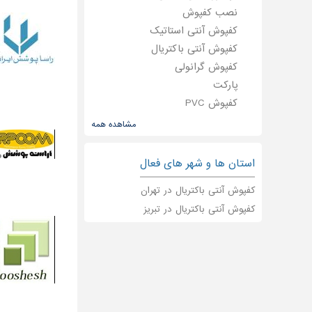
نصب کفپوش
کفپوش آنتی استاتیک
کفپوش آنتی باکتریال
کفپوش گرانولی
پارکت
کفپوش PVC
کف سازی اپوکسی
مشاهده همه
کفپوش پلی یورتان
کف سازی صنعتی
استان ها و شهر های فعال
کفپوش ورزشی
کفپوش آنتی باکتریال در تهران
کفپوش بتنی
کفپوش آنتی باکتریال در تبریز
کفپوش دکوراتیو
کفپوش ترمووود
کفپوش داروسازی
کفپوش پارکینگی
کفپوش تعمیرگاهی
کفپوش سیمانی