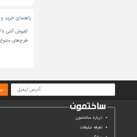
کفپوش
کفپوش HDF
راهنمای خرید و 
کفپوش آنتی باک
طرح‌های متنوع ا
عض
درباره ساختمون
تعرفه تبلیغات