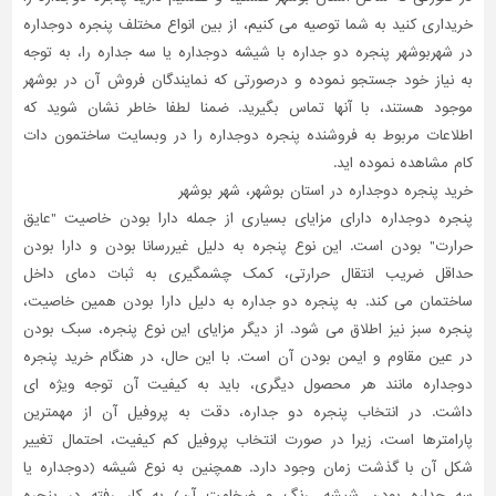
خریداری کنید به شما توصیه می کنیم، از بین انواع مختلف پنجره دوجداره
در شهربوشهر پنجره دو جداره با شیشه دوجداره یا سه جداره را، به توجه
به نیاز خود جستجو نموده و درصورتی که نمایندگان فروش آن در بوشهر
موجود هستند، با آنها تماس بگیرید. ضمنا لطفا خاطر نشان شوید که
اطلاعات مربوط به فروشنده پنجره دوجداره را در وبسایت ساختمون دات
کام مشاهده نموده اید.
خرید پنجره دوجداره در استان بوشهر، شهر بوشهر
پنجره دوجداره دارای مزایای بسیاری از جمله دارا بودن خاصیت "عایق
حرارت" بودن است. این نوع پنجره به دلیل غیررسانا بودن و دارا بودن
حداقل ضریب انتقال حرارتی، کمک چشمگیری به ثبات دمای داخل
ساختمان می کند. به پنجره دو جداره به دلیل دارا بودن همین خاصیت،
پنجره سبز نیز اطلاق می شود. از دیگر مزایای این نوع پنجره، سبک بودن
در عین مقاوم و ایمن بودن آن است. با این حال، در هنگام خرید پنجره
دوجداره مانند هر محصول دیگری، باید به کیفیت آن توجه ویژه ای
داشت. در انتخاب پنجره دو جداره، دقت به پروفیل آن از مهمترین
پارامترها است، زیرا در صورت انتخاب پروفیل کم کیفیت، احتمال تغییر
شکل آن با گذشت زمان وجود دارد. همچنین به نوع شیشه (دوجداره یا
سه جداره بودن شیشه، رنگ و ضخامت آن) به کار رفته در پنجره