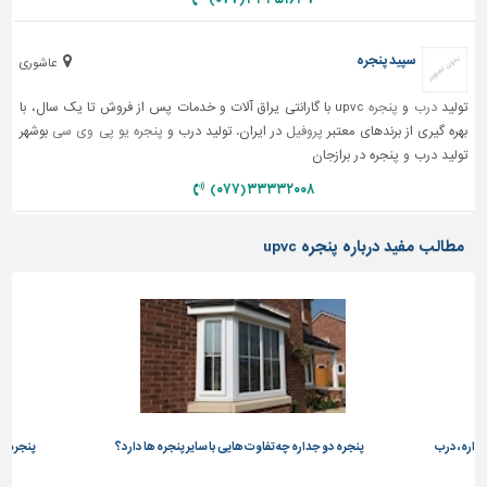
سپید پنجره
عاشوری
تولید
درب
و
پنجره
upvc با گارانتی یراق آلات و خدمات پس از فروش تا یک سال، با
بهره گیری از برندهای معتبر
پروفیل
در ایران. تولید درب و
پنجره یو پی وی سی
بوشهر
تولید درب و پنجره در برازجان
۳۳۳۳۲۰۰۸ (۰۷۷)
مطالب مفید درباره پنجره upvc
داره، درب
پنجره دو جداره چه تفاوت هایی با سایر پنجره ها دارد؟
پنجره دو