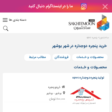
ما را در اینستاگرام دنبال کنید
دکوراسیون
داخلی
دسته بندی ها
بتن
و
فراورده
ساختمون
پنجره upvc
های
بتنی
خرید پنجره دوجداره در شهر بوشهر
درب
محصـولات و خـدمات
فروشندگان
مطالب مرتبط
و
پنجره
محصـولات و خـدمات
مصالح
تولید پنجره دوجداره upvc
ساختمانی
دُرینو پنجره
پله،
بوشهر - بوشهر
نرده
و
۸۰۰,۰۰۰ تومان
حفاظ