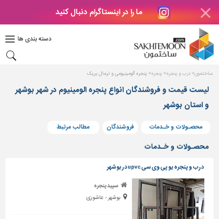
ما را در اینستاگرام دنبال کنید
دکوراسیون
داخلی
دسته بندی ها
بتن
و
فراورده
ساختمون
درب و پنجره
پنجره
پنجره آلومینیومی و ترمال بریک
های
بتنی
لیست قیمت و فروشندگان انواع پنجره الومینیوم در شهر بوشهر
و استان بوشهر
درب
و
پنجره
محصـولات و خـدمات
فروشندگان
مطالب مرتبط
مصالح
محصـولات و خـدمات
ساختمانی
درب و پنجره یو پی وی سی upvc در بوشهر
پله،
نرده
سپید پنجره
و
بوشهر - عاشوری
حفاظ