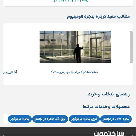
۳۳۳۳۲۰۰۸ (۰۷۷)
تاسیسات
مطالب مفید درباره پنجره الومینیوم
ساختمان
شهرسازی،
ترافیک
و
سازه
سایر
مشخصات یک پنجره خوب چیست؟
آشنایی با پنجره ترمال بریک و مزایای ا
راهنمای انتخاب و خرید
محصولات وخدمات مرتبط
پنجره upvc در بوشهر
توری پنجره در بوشهر
یراق آلات پنجره در بوشهر
پنجره در بوشهر